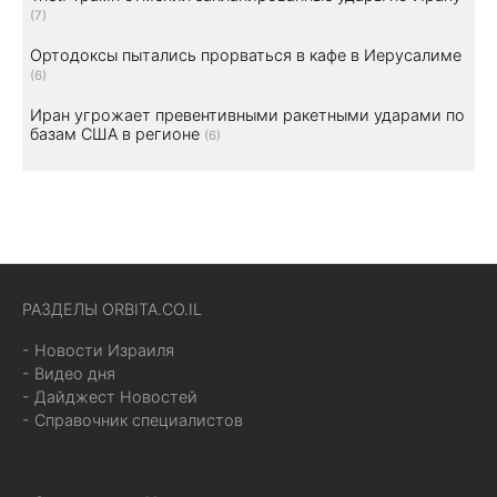
(7)
Ортодоксы пытались прорваться в кафе в Иерусалиме
(6)
Иран угрожает превентивными ракетными ударами по
базам США в регионе
(6)
РАЗДЕЛЫ ORBITA.CO.IL
- Новости Израиля
- Видео дня
- Дайджест Новостей
- Справочник специалистов