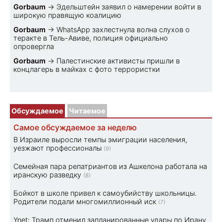
Gorbaum
→
Эдельштейн заявил о намерении войти в
широкую правящую коалицию
Gorbaum
→
WhatsApp захлестнула волна слухов о
теракте в Тель-Авиве, полиция официально
опровергла
Gorbaum
→
Палестинские активисты пришли в
концлагерь в майках с фото террористки
Обсуждаемое
Читаемое
Самое обсуждаемое за неделю
В Израиле выросли темпы эмиграции населения,
уезжают профессионалы
(9)
Семейная пара репатриантов из Ашкелона работала на
иранскую разведку
(8)
Бойкот в школе привел к самоубийству школьницы.
Родители подали многомиллионный иск
(7)
Ynet: Трамп отменил запланированные удары по Ирану