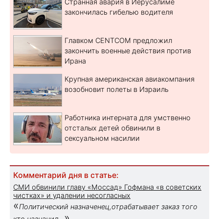
Странная авария в Иерусалиме
закончилась гибелью водителя
Главком CENTCOM предложил
закончить военные действия против
Ирана
Крупная американская авиакомпания
возобновит полеты в Израиль
Работника интерната для умственно
отсталых детей обвинили в
сексуальном насилии
Комментарий дня в статье:
СМИ обвинили главу «Моссад» Гофмана «в советских
чистках» и удалении несогласных
«
Политический назначенец,отрабатывает заказ того
»
кто назначил...