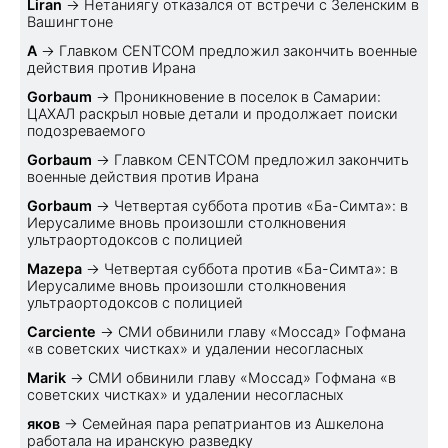
Liran
→
Нетаниягу отказался от встречи с Зеленским в
Вашингтоне
A
→
Главком CENTCOM предложил закончить военные
действия против Ирана
Gorbaum
→
Проникновение в поселок в Самарии:
ЦАХАЛ раскрыл новые детали и продолжает поиски
подозреваемого
Gorbaum
→
Главком CENTCOM предложил закончить
военные действия против Ирана
Gorbaum
→
Четвертая суббота против «Ба-Симта»: в
Иерусалиме вновь произошли столкновения
ультраортодоксов с полицией
Mazepa
→
Четвертая суббота против «Ба-Симта»: в
Иерусалиме вновь произошли столкновения
ультраортодоксов с полицией
Carciente
→
СМИ обвинили главу «Моссад» Гофмана
«в советских чистках» и удалении несогласных
Marik
→
СМИ обвинили главу «Моссад» Гофмана «в
советских чистках» и удалении несогласных
яков
→
Семейная пара репатриантов из Ашкелона
работала на иранскую разведку