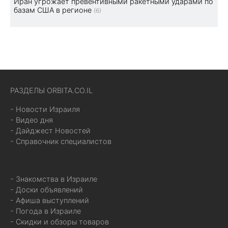
Иран угрожает превентивными ракетными ударами по
базам США в регионе
(6)
РАЗДЕЛЫ ORBITA.CO.IL
- Новости Израиля
- Видео дня
- Дайджест Новостей
- Справочник специалистов
- Знакомства в Израиле
- Доски объявлений
- Афиша выступлений
- Погода в Израиле
- Скидки и обзоры товаров