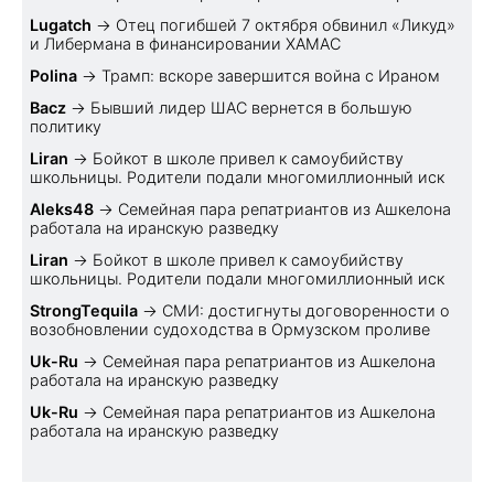
Lugatch
→
Отец погибшей 7 октября обвинил «Ликуд»
и Либермана в финансировании ХАМАС
Polina
→
Трамп: вскоре завершится война с Ираном
Bacz
→
Бывший лидер ШАС вернется в большую
политику
Liran
→
Бойкот в школе привел к самоубийству
школьницы. Родители подали многомиллионный иск
Aleks48
→
Семейная пара репатриантов из Ашкелона
работала на иранскую разведку
Liran
→
Бойкот в школе привел к самоубийству
школьницы. Родители подали многомиллионный иск
StrongTequila
→
СМИ: достигнуты договоренности о
возобновлении судоходства в Ормузском проливе
Uk-Ru
→
Семейная пара репатриантов из Ашкелона
работала на иранскую разведку
Uk-Ru
→
Семейная пара репатриантов из Ашкелона
работала на иранскую разведку