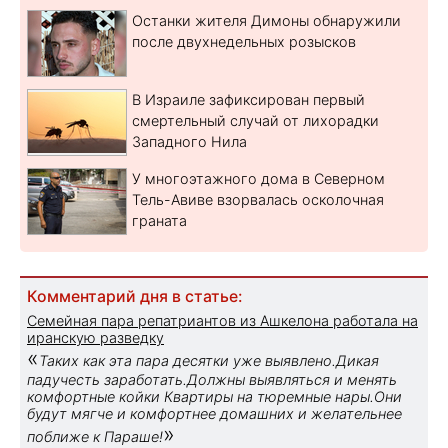
Останки жителя Димоны обнаружили
после двухнедельных розысков
В Израиле зафиксирован первый
смертельный случай от лихорадки
Западного Нила
У многоэтажного дома в Северном
Тель-Авиве взорвалась осколочная
граната
Комментарий дня в статье:
Семейная пара репатриантов из Ашкелона работала на
иранскую разведку
«
Таких как эта пара десятки уже выявлено.Дикая
падучесть заработать.Должны выявляться и менять
комфортные койки Квартиры на тюремные нары.Они
будут мягче и комфортнее домашних и желательнее
»
поближе к Параше!