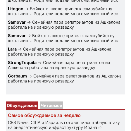
школьницы. Родители подали многомиллионный иск
Litogon
→
Бойкот в школе привел к самоубийству
школьницы. Родители подали многомиллионный иск
Samovar
→
Семейная пара репатриантов из Ашкелона
работала на иранскую разведку
Samovar
→
Бойкот в школе привел к самоубийству
школьницы. Родители подали многомиллионный иск
Lara
→
Семейная пара репатриантов из Ашкелона
работала на иранскую разведку
StrongTequila
→
Семейная пара репатриантов из
Ашкелона работала на иранскую разведку
Gorbaum
→
Семейная пара репатриантов из Ашкелона
работала на иранскую разведку
Обсуждаемое
Читаемое
Самое обсуждаемое за неделю
CBS News: США и Израиль готовят масштабную атаку
на энергетическую инфраструктуру Ирана
(9)