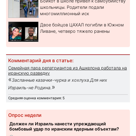
Бойкот в школе привел к самоубийству
школьницы. Родители подали
многомиллионный иск
Двое бойцов ЦАХАЛ погибли в Южном
Ливане, четверо тяжело ранены
Комментарий дня в статье:
Семейная пара репатриантов из Ашкелона работала на
иранскую разведку
«
Засланные казачки-чурка и хохлуха.Для них
»
Израиль-не Родина.
Средняя оценка комментария: 5
Опрос недели
Должен ли Израиль нанести упреждающий
бомбовый удар по иранским ядерным объектам?