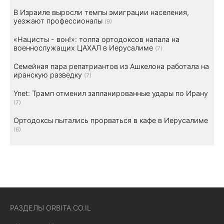
В Израиле выросли темпы эмиграции населения,
уезжают профессионалы
(9)
«Нацисты - вон!»: толпа ортодоксов напала на
военнослужащих ЦАХАЛ в Иерусалиме
(7)
Семейная пара репатриантов из Ашкелона работала на
иранскую разведку
(7)
Ynet: Трамп отменил запланированные удары по Ирану
(7)
Ортодоксы пытались прорваться в кафе в Иерусалиме
(6)
РАЗДЕЛЫ ORBITA.CO.IL