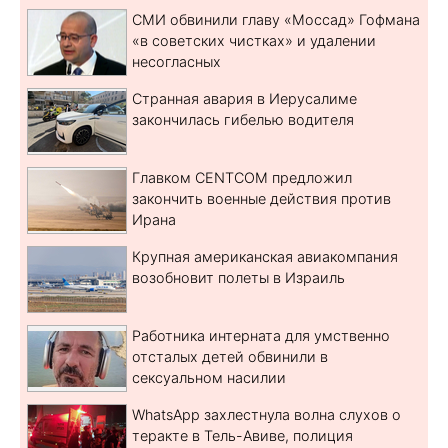
СМИ обвинили главу «Моссад» Гофмана
«в советских чистках» и удалении
несогласных
Странная авария в Иерусалиме
закончилась гибелью водителя
Главком CENTCOM предложил
закончить военные действия против
Ирана
Крупная американская авиакомпания
возобновит полеты в Израиль
Работника интерната для умственно
отсталых детей обвинили в
сексуальном насилии
WhatsApp захлестнула волна слухов о
теракте в Тель-Авиве, полиция