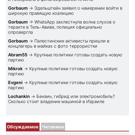
Gorbaum
→
Эдельштейн заявил о намерении войти в
широкую правящую коалицию
Gorbaum
→
WhatsApp захлестнула волна слухов о
теракте в Тель-Авиве, полиция официально
опровергла
Gorbaum
→
Палестинские активисты пришли в
концлагерь в майках с фото террористки
Abram55
→
Крупные политики готовы создать новую
партию
Mikrok
→
Крупные политики готовы создать новую
партию
Evgeni
→
Крупные политики готовы создать новую
партию
Lochankin
→
Бензин, гибрид или электромобиль?
Cколько стоит владение машиной в Израиле
Обсуждаемое
Читаемое