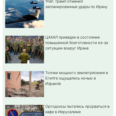
Ynet: Трамп отменил
запланированные удары по Ирану
ЦАХАЛ приведен в состояние
повышенной боеготовности из-за
ситуации вокруг Ирана
Толчки мощного землетрясения в
Египте ощущались ночью в
Израиле
Ортодоксы пытались прорваться в
кафе в Иерусалиме