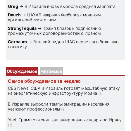
Greg
→
В Израиле вновь выросла средняя зарплата
Dauzh
→
ЦАХАЛ накрыл «Хизбаллу» мощным
артиллерийским огнем
StrongTequila
→
Трамп близок к подписанию
промежуточных договорённостей с Ираном
Gorbaum
→
Бывший лидер ШАС вернется в большую
политику
Обсуждаемое
Читаемое
Самое обсуждаемое за неделю
CBS News: США и Израиль готовят масштабную атаку
на энергетическую инфраструктуру Ирана
(9)
В Израиле выросли темпы эмиграции населения,
уезжают профессионалы
(9)
Ynet: Трамп отменил запланированные удары по Ирану
(7)