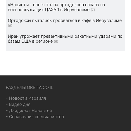
«Нацисты - вон!»: толпа ортодоксов напала на
военнослужащих ЦАХАЛ в Иерусалиме
(7)
Ортодоксы пытались прорваться в кафе в Иерусалиме
(6)
Иран угрожает превентивными ракетными ударами по
базам США в регионе
(6)
РАЗДЕЛЫ ORBITA.CO.IL
- Новости Израиля
- Видео дня
- Дайджест Новостей
- Справочник специалистов