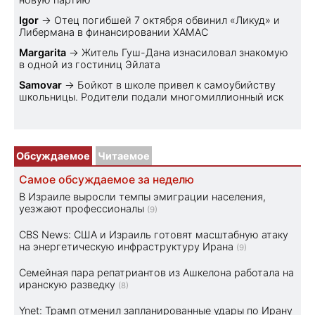
Igor
→
Отец погибшей 7 октября обвинил «Ликуд» и
Либермана в финансировании ХАМАС
Margarita
→
Житель Гуш-Дана изнасиловал знакомую
в одной из гостиниц Эйлата
Samovar
→
Бойкот в школе привел к самоубийству
школьницы. Родители подали многомиллионный иск
Обсуждаемое
Читаемое
Самое обсуждаемое за неделю
В Израиле выросли темпы эмиграции населения,
уезжают профессионалы
(9)
CBS News: США и Израиль готовят масштабную атаку
на энергетическую инфраструктуру Ирана
(9)
Семейная пара репатриантов из Ашкелона работала на
иранскую разведку
(8)
Ynet: Трамп отменил запланированные удары по Ирану