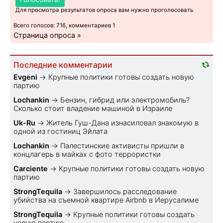
Для просмотра результатов опроса вам нужно проголосовать
Всего голосов: 716, комментариев 1
Страница опроса »
Последние комментарии
Evgeni
→
Крупные политики готовы создать новую
партию
Lochankin
→
Бензин, гибрид или электромобиль?
Cколько стоит владение машиной в Израиле
Uk-Ru
→
Житель Гуш-Дана изнасиловал знакомую в
одной из гостиниц Эйлата
Lochankin
→
Палестинские активисты пришли в
концлагерь в майках с фото террористки
Carciente
→
Крупные политики готовы создать новую
партию
StrongTequila
→
Завершилось расследование
убийства на съемной квартире Airbnb в Иерусалиме
StrongTequila
→
Крупные политики готовы создать
новую партию