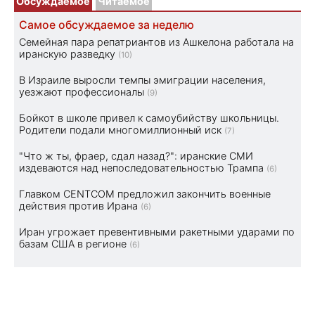
Обсуждаемое
Читаемое
Самое обсуждаемое за неделю
Семейная пара репатриантов из Ашкелона работала на
иранскую разведку
(10)
В Израиле выросли темпы эмиграции населения,
уезжают профессионалы
(9)
Бойкот в школе привел к самоубийству школьницы.
Родители подали многомиллионный иск
(7)
"Что ж ты, фраер, сдал назад?": иранские СМИ
издеваются над непоследовательностью Трампа
(6)
Главком CENTCOM предложил закончить военные
действия против Ирана
(6)
Иран угрожает превентивными ракетными ударами по
базам США в регионе
(6)