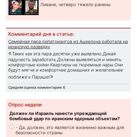
Ливане, четверо тяжело ранены
Комментарий дня в статье:
Семейная пара репатриантов из Ашкелона работала на
иранскую разведку
«
Таких как эта пара десятки уже выявлено.Дикая
падучесть заработать.Должны выявляться и менять
комфортные койки Квартиры на тюремные нары.Они
будут мягче и комфортнее домашних и желательнее
»
поближе к Параше!
Средняя оценка комментария: 6
Опрос недели
Должен ли Израиль нанести упреждающий
бомбовый удар по иранским ядерным объектам?
- Да, должен, это является жизненно важным для
безопасности страны