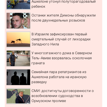
Ашкелоне утонул полуторагодовалый
ребенок
Останки жителя Димоны обнаружили
после двухнедельных розысков
В Израиле зафиксирован первый
смертельный случай от лихорадки
Западного Нила
У многоэтажного дома в Северном
Тель-Авиве взорвалась осколочная
граната
Семейная пара репатриантов из
Ашкелона работала на иранскую
разведку
СМИ: достигнуты договоренности о
возобновлении судоходства в
Ормузском проливе