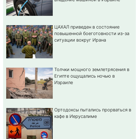
ЦАХАЛ приведен в состояние
повышенной боеготовности из-за
ситуации вокруг Ирана
Толчки мощного землетрясения в
Египте ощущались ночью в
Израиле
Ортодоксы пытались прорваться в
кафе в Иерусалиме