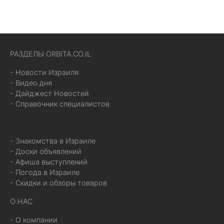
РАЗДЕЛЫ ORBITA.CO.IL
- Новости Израиля
- Видео дня
- Дайджест Новостей
- Справочник специалистов
- Знакомства в Израиле
- Доски объявлений
- Афиша выступлений
- Погода в Израиле
- Скидки и обзоры товаров
О НАС
- О компании