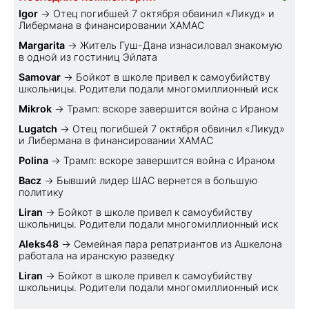
Igor
→
Отец погибшей 7 октября обвинил «Ликуд» и
Либермана в финансировании ХАМАС
Margarita
→
Житель Гуш-Дана изнасиловал знакомую
в одной из гостиниц Эйлата
Samovar
→
Бойкот в школе привел к самоубийству
школьницы. Родители подали многомиллионный иск
Mikrok
→
Трамп: вскоре завершится война с Ираном
Lugatch
→
Отец погибшей 7 октября обвинил «Ликуд»
и Либермана в финансировании ХАМАС
Polina
→
Трамп: вскоре завершится война с Ираном
Bacz
→
Бывший лидер ШАС вернется в большую
политику
Liran
→
Бойкот в школе привел к самоубийству
школьницы. Родители подали многомиллионный иск
Aleks48
→
Семейная пара репатриантов из Ашкелона
работала на иранскую разведку
Liran
→
Бойкот в школе привел к самоубийству
школьницы. Родители подали многомиллионный иск