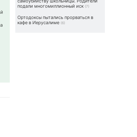
самоубийству школьницы. Родители
подали многомиллионный иск
(7)
ой
Ортодоксы пытались прорваться в
кафе в Иерусалиме
(6)
на