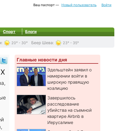
Ваш паспорт —
Новый пользователь
Войти
Спорт
Блоги
м
:
Беер Шева
:
20° - 30°
23° - 35°
Главные новости дня
ых
Эдельштейн заявил о
намерении войти в
широкую правящую
ва,
коалицию
ные
Завершилось
расследование
убийства на съемной
квартире Airbnb в
ей
Иерусалиме
,