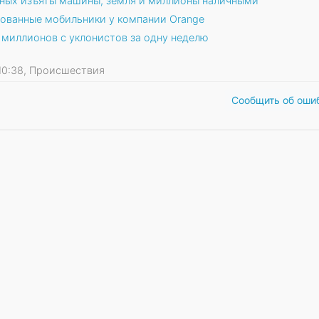
анных изъяты машины, земля и миллионы наличными
зованные мобильники у компании Orange
 миллионов с уклонистов за одну неделю
3 10:38, Происшествия
Сообщить об оши