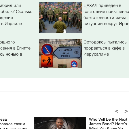
гибрид или
ЦАХАЛ приведен в
обиль? Cколько
состояние повышенн
адение
боеготовности из-за
 в Израиле
ситуации вокруг Ира
мощного
Ортодоксы пытались
сения в Египте
прорваться в кафе в
сь ночью в
Иерусалиме
<
>
чева
Who Will Be the Next
ровала своим
James Bond? Here's
м и рассказала
What We Know So