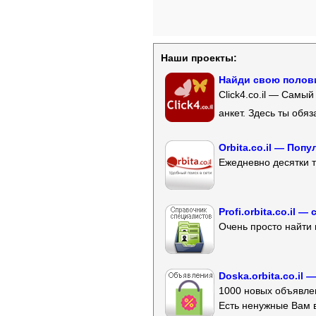
Наши проекты:
Найди свою полови
Click4.co.il — Самы
анкет. Здесь ты обя
Orbita.co.il — Поп
Ежедневно десятки т
Profi.orbita.co.il
Очень просто найти 
Doska.orbita.co.il
1000 новых объявлен
Есть ненужные Вам 