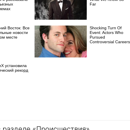
рьезных
Far
лемах
ний Восток: Все
Shocking Turn Of
альные новости
Event: Actors Who
ном месте
Pursued
Controversial Careers
eX установила
ический рекорд
в разделе «Происшествия»