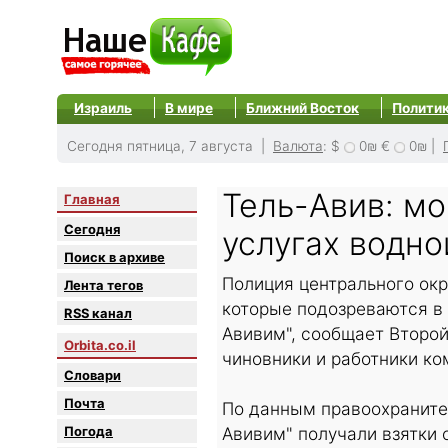
Израиль
В мире
Ближний Восток
Полити
Сегодня пятница, 7 августа |
Валюта
:
$
0₪
€
0₪
|
Тель-Авив: м
Главная
Сегодня
услугах водно
Поиск в архиве
Полиция центрального окр
Лента тегов
которые подозреваются в
RSS канал
Авивим", сообщает Второ
Orbita.co.il
чиновники и работники ко
Словари
Почта
По данным правоохраните
Погода
Авивим" получали взятки 