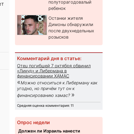
полуторагодовалый
ет
ребенок
Останки жителя
Димоны обнаружили
после двухнедельных
розысков
Комментарий дня в статье:
Отец погибшей 7 октября обвинил
«Ликуд» и Либермана в
финансировании ХАМАС
«
Можно относиться к Либерману как
угодно, но причём тут он к
»
финансированию хамас?
Средняя оценка комментария: 11
Опрос недели
Должен ли Израиль нанести