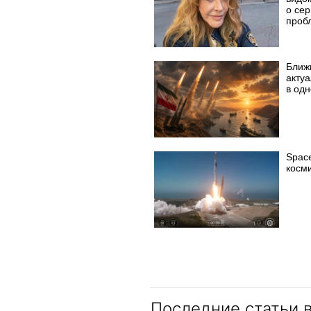
о се
проб
Ближ
акту
в од
Spac
косм
Последние статьи 