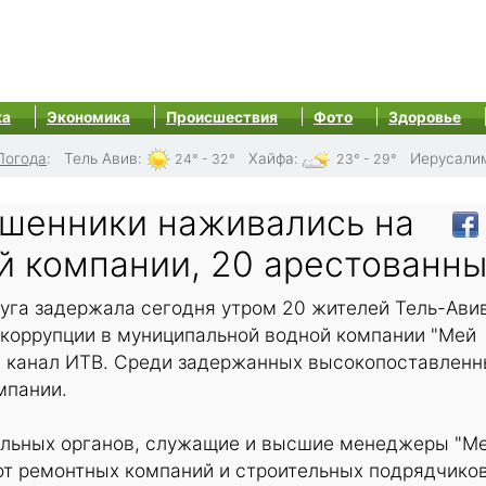
ка
Экономика
Происшествия
Фото
Здоровье
Погода
:
Тель Авив
:
Хайфа
:
Иерусали
24° - 32°
23° - 29°
ошенники наживались на
й компании, 20 арестованн
уга задержала сегодня утром 20 жителей Тель-Ави
 коррупции в муниципальной водной компании "Мей
й канал ИТВ. Среди задержанных высокопоставлен
мпании.
льных органов, служащие и высшие менеджеры "М
от ремонтных компаний и строительных подрядчиков