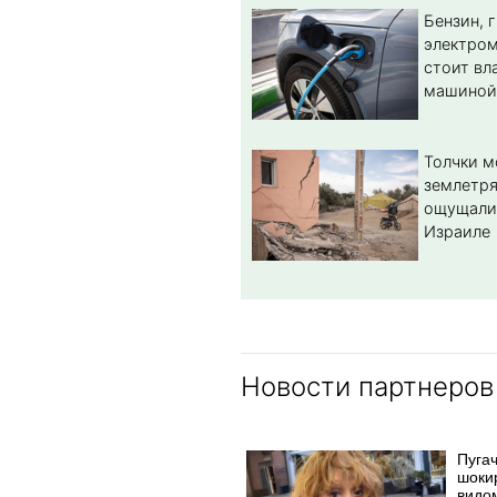
Бензин, 
электром
стоит вл
машиной
Толчки 
землетря
ощущали
Израиле
Новости партнеров
Пуга
шоки
видо