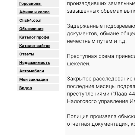
производивших земельные
Гороскопы
завышенных объемах выпо
Афиша и касса
Click4.co.il
Задержанные подозревают
Объявления
документов, обмане обще
Каталог профи
нечестным путем и т.д.
Каталог сайтов
Oтветы
Преступная схема принес
Недвижимость
шекелей.
Автомобили
Закрытое расследование 
Мои закладки
последние месяцы подраз
Видео
преступлениями ("Лаав 44
Налогового управления Из
Полиция произвела обыск
отчетная документация, 