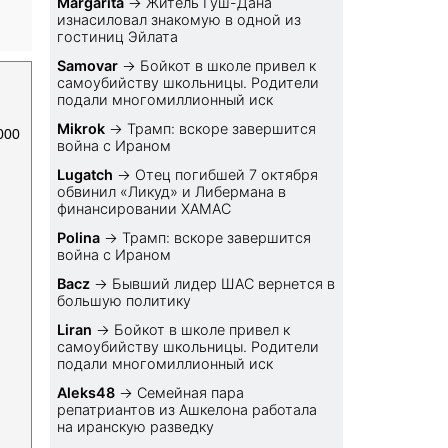
Margarita
→
Житель Гуш-Дана
изнасиловал знакомую в одной из
гостиниц Эйлата
Samovar
→
Бойкот в школе привел к
самоубийству школьницы. Родители
подали многомиллионный иск
Mikrok
→
Трамп: вскоре завершится
000
война с Ираном
Lugatch
→
Отец погибшей 7 октября
обвинил «Ликуд» и Либермана в
финансировании ХАМАС
Polina
→
Трамп: вскоре завершится
война с Ираном
Bacz
→
Бывший лидер ШАС вернется в
большую политику
Liran
→
Бойкот в школе привел к
самоубийству школьницы. Родители
подали многомиллионный иск
Aleks48
→
Семейная пара
репатриантов из Ашкелона работала
на иранскую разведку