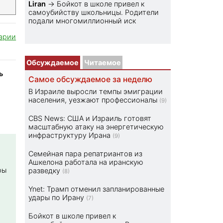
Liran
→
Бойкот в школе привел к
самоубийству школьницы. Родители
подали многомиллионный иск
арии
Обсуждаемое
Читаемое
ь
Самое обсуждаемое за неделю
В Израиле выросли темпы эмиграции
населения, уезжают профессионалы
(9)
CBS News: США и Израиль готовят
масштабную атаку на энергетическую
инфраструктуру Ирана
(9)
Семейная пара репатриантов из
Ашкелона работала на иранскую
ры
разведку
(8)
Ynet: Трамп отменил запланированные
удары по Ирану
(7)
Бойкот в школе привел к