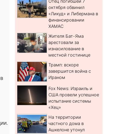
Отец погибшей 7
октября обвинил
«Ликуд» и Либермана в
финансировании
ХАМАС
Жителя Бат-Яма
арестовали за
изнасилование в
местной гостинице
Трамп: вскоре
завершится война с
 в
Ираном
Fox News: Израиль и
США провели успешное
испытание системы
«Хец»
На территории
ии.
частного дома в
Ашкелоне утонул