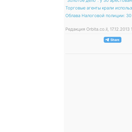
"Золотое дело": у 30 арестов
Торговые агенты крали исполь
Облава Налоговой полиции: 30
Редакция Orbita.co.il, 17.12.201