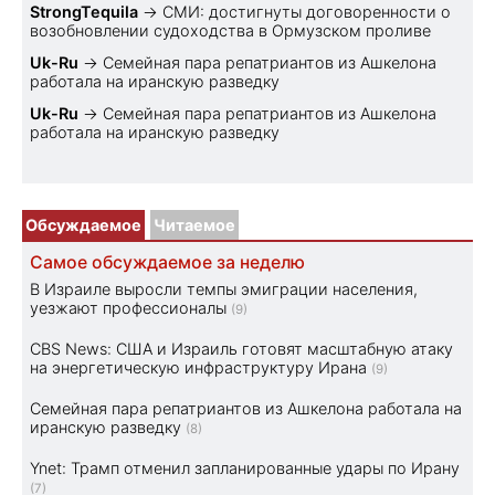
StrongTequila
→
СМИ: достигнуты договоренности о
возобновлении судоходства в Ормузском проливе
Uk-Ru
→
Семейная пара репатриантов из Ашкелона
работала на иранскую разведку
Uk-Ru
→
Семейная пара репатриантов из Ашкелона
работала на иранскую разведку
Обсуждаемое
Читаемое
Самое обсуждаемое за неделю
В Израиле выросли темпы эмиграции населения,
уезжают профессионалы
(9)
CBS News: США и Израиль готовят масштабную атаку
на энергетическую инфраструктуру Ирана
(9)
Семейная пара репатриантов из Ашкелона работала на
иранскую разведку
(8)
Ynet: Трамп отменил запланированные удары по Ирану
(7)