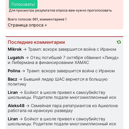
Голосовать!
Для просмотра результатов опроса вам нужно проголосовать
Всего голосов: 661, комментариев 1
Страница опроса »
Последние комментарии
Mikrok
→
Трамп: вскоре завершится война с Ираном
Lugatch
→
Отец погибшей 7 октября обвинил «Ликуд»
и Либермана в финансировании ХАМАС
Polina
→
Трамп: вскоре завершится война с Ираном
Bacz
→
Бывший лидер ШАС вернется в большую
политику
Liran
→
Бойкот в школе привел к самоубийству
школьницы. Родители подали многомиллионный иск
Aleks48
→
Семейная пара репатриантов из Ашкелона
работала на иранскую разведку
Liran
→
Бойкот в школе привел к самоубийству
школьницы. Родители подали многомиллионный иск