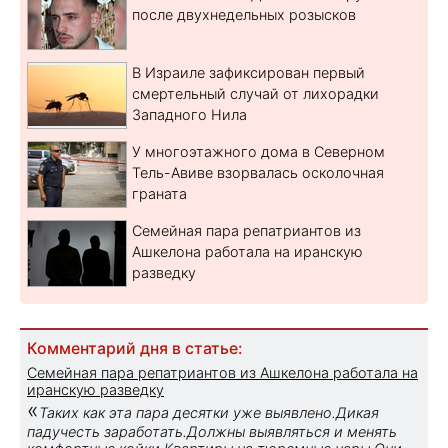
после двухнедельных розысков
В Израиле зафиксирован первый
смертельный случай от лихорадки
Западного Нила
У многоэтажного дома в Северном
Тель-Авиве взорвалась осколочная
граната
Семейная пара репатриантов из
Ашкелона работала на иранскую
разведку
Комментарий дня в статье:
Семейная пара репатриантов из Ашкелона работала на
иранскую разведку
«
Таких как эта пара десятки уже выявлено.Дикая
падучесть заработать.Должны выявляться и менять