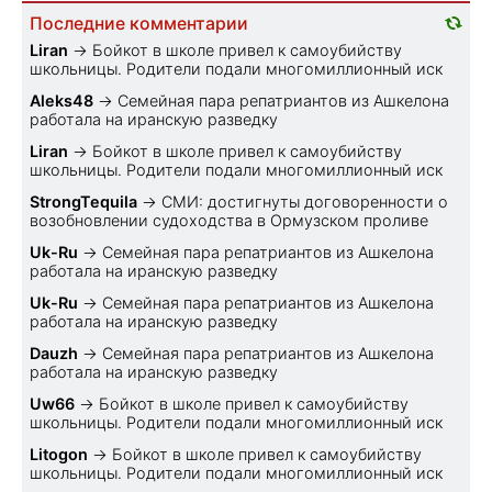
Последние комментарии
Liran
→
Бойкот в школе привел к самоубийству
школьницы. Родители подали многомиллионный иск
Aleks48
→
Семейная пара репатриантов из Ашкелона
работала на иранскую разведку
Liran
→
Бойкот в школе привел к самоубийству
школьницы. Родители подали многомиллионный иск
StrongTequila
→
СМИ: достигнуты договоренности о
возобновлении судоходства в Ормузском проливе
Uk-Ru
→
Семейная пара репатриантов из Ашкелона
работала на иранскую разведку
Uk-Ru
→
Семейная пара репатриантов из Ашкелона
работала на иранскую разведку
Dauzh
→
Семейная пара репатриантов из Ашкелона
работала на иранскую разведку
Uw66
→
Бойкот в школе привел к самоубийству
школьницы. Родители подали многомиллионный иск
Litogon
→
Бойкот в школе привел к самоубийству
школьницы. Родители подали многомиллионный иск