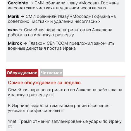
Carciente
→
СМИ обвинили главу «Моссад» Гофмана
«в советских чистках» и удалении несогласных
Marik
→
СМИ обвинили главу «Моссад» Гофмана «в
советских чистках» и удалении несогласных
яков
→
Семейная пара репатриантов из Ашкелона
работала на иранскую разведку
Mikrok
→
Главком CENTCOM предложил закончить
военные действия против Ирана
Обсуждаемое
Читаемое
Самое обсуждаемое за неделю
Семейная пара репатриантов из Ашкелона работала на
иранскую разведку
(11)
В Израиле выросли темпы эмиграции населения,
уезжают профессионалы
(9)
Ynet: Трамп отменил запланированные удары по Ирану
(7)