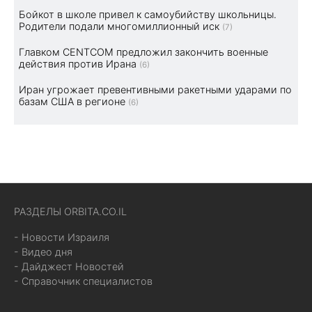
Бойкот в школе привел к самоубийству школьницы.
Родители подали многомиллионный иск
(7)
Главком CENTCOM предложил закончить военные
действия против Ирана
(6)
Иран угрожает превентивными ракетными ударами по
базам США в регионе
(6)
РАЗДЕЛЫ ORBITA.CO.IL
- Новости Израиля
- Видео дня
- Дайджест Новостей
- Справочник специалистов