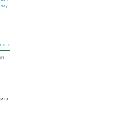
сему
иле »
ет
ника