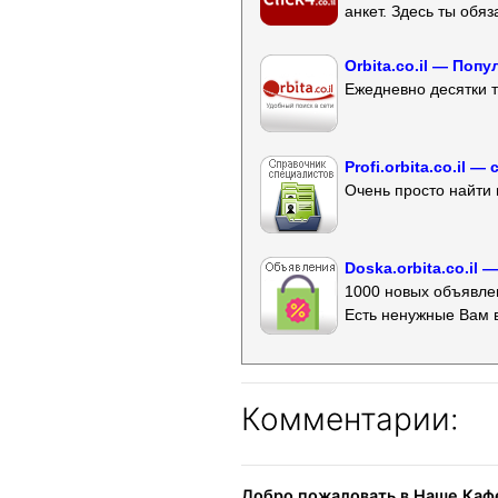
анкет. Здесь ты обя
Orbita.co.il — Поп
Ежедневно десятки т
Profi.orbita.co.il
Очень просто найти 
Doska.orbita.co.il
1000 новых объявлен
Есть ненужные Вам 
Комментарии:
Добро пожаловать в Наше Кафе