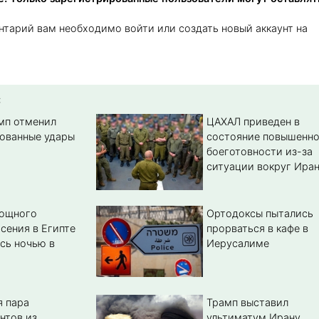
нтарий вам необходимо войти или создать новый аккаунт на
:
амп отменил
ЦАХАЛ приведен в
ованные удары
состояние повышенн
боеготовности из-за
ситуации вокруг Ира
мощного
Ортодоксы пытались
сения в Египте
прорваться в кафе в
сь ночью в
Иерусалиме
 пара
Трамп выставил
нтов из
ультиматум Ирану