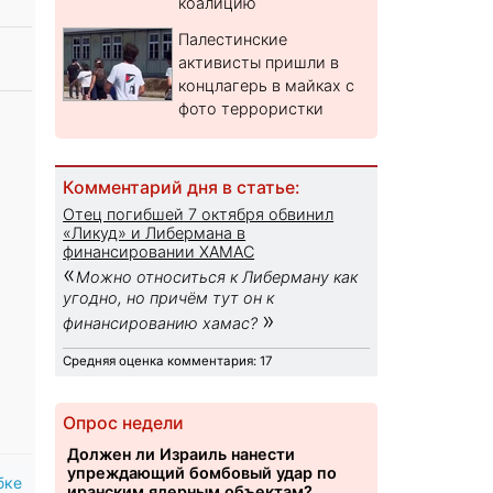
коалицию
Палестинские
активисты пришли в
концлагерь в майках с
фото террористки
Комментарий дня в статье:
Отец погибшей 7 октября обвинил
«Ликуд» и Либермана в
финансировании ХАМАС
«
Можно относиться к Либерману как
угодно, но причём тут он к
»
финансированию хамас?
Средняя оценка комментария: 17
Опрос недели
Должен ли Израиль нанести
упреждающий бомбовый удар по
бке
иранским ядерным объектам?