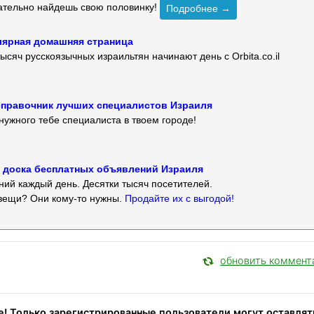
зательно найдешь свою половинку!
Подробнее →
улярная домашняя страница
ысяч русскоязычных израильтян начинают день с Orbita.co.il
 — справочник лучших специалистов Израиля
нужного тебе специалиста в твоем городе!
 — доска бесплатных объявлений Израиля
ий каждый день. Десятки тысяч посетителей.
вещи? Они кому-то нужны.
Продайте их с выгодой!
обновить коммент
! Только зарегистрированные пользователи могут оставлят