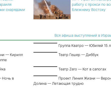
зраиля
работу с прокси по в
ми снарядами
Ближнему Востоку
Вся афиша выступлений в Изра
Группа Кватро — Юбилей 15 л
зни — Кирилл
Театр Гешер — Диббук
иппе
йка
Театр Zero — Кот в сапогах
 Ночь в
Проект Линия Жизни — Веро
Долина — Летающая трудно