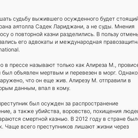
ешать судьбу выжившего осужденного будет стоящий
рана аятолла Садек Лариджани, а не суды. Мнения
осу о повторной казни разделились. В пользу отмен
азались его адвокаты и международная правозащитн
ational.
о в прессе называют только как Алиреза М., провис
он был объявлен мертвым и перевезен в морг. Однако
ружено, что он еще жив. Алирезу М. отправили в
торым данным, впал в кому.
преступник был осужден за распространение
ение, а также убийства, воровство, похищения люде
раются смертной казнью. В 2012 году в стране был
к. Чаще всего преступников лишают жизни через