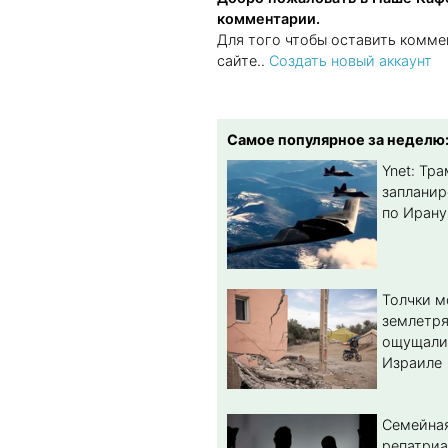
комментарии.
Для того чтобы оставить комме
сайте..
Создать новый аккаунт
Самое популярное за неделю
Ynet: Тр
запланир
по Ирану
Толчки 
землетря
ощущали
Израиле
Семейная
репатриа