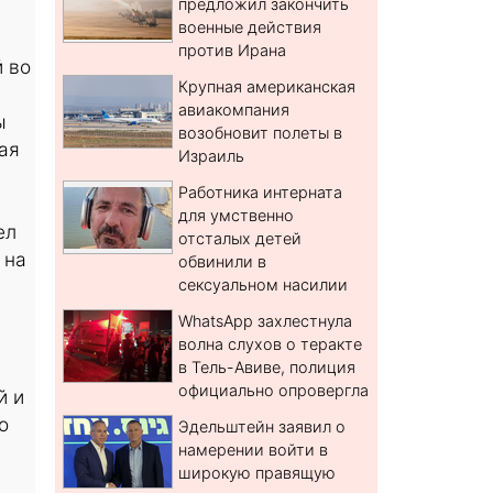
предложил закончить
военные действия
против Ирана
 во
Крупная американская
авиакомпания
ы
возобновит полеты в
ая
Израиль
Работника интерната
для умственно
ел
отсталых детей
 на
обвинили в
сексуальном насилии
WhatsApp захлестнула
волна слухов о теракте
в Тель-Авиве, полиция
официально опровергла
й и
о
Эдельштейн заявил о
намерении войти в
широкую правящую