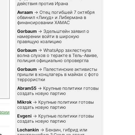
действия против Ирана
Avraam
→
Отец погибшей 7 октября
обвинил «Ликуд» и Либермана в
финансировании ХАМАС
Gorbaum
→
Эдельштейн заявил о
намерении войти в широкую
правящую коалицию
Gorbaum
→
WhatsApp захлестнула
волна слухов о теракте в Тель-Авиве,
полиция официально опровергла
Gorbaum
→
Палестинские активисты
пришли в концлагерь в майках с фото
террористки
Abram55
→
Крупные политики готовы
создать новую партию
Mikrok
→
Крупные политики готовы
создать новую партию
арии
Evgeni
→
Крупные политики готовы
создать новую партию
Lochankin
→
Бензин, гибрид или
ь
электромобиль? Cколько стоит