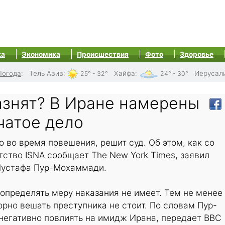
ка
Экономика
Происшествия
Фото
Здоровье
Погода
:
Тель Авив
:
Хайфа
:
Иерусал
25° - 32°
24° - 30°
азнят? В Иране намерены
чатое дело
 во время повешения, решит суд. Об этом, как со
тство ISNA сообщает The New York Times, заявил
Мустафа Пур-Мохаммади.
пределять меру наказания не имеет. Тем не менее
орно вешать преступника не стоит. По словам Пур-
негативно повлиять на имидж Ирана, передает BBC