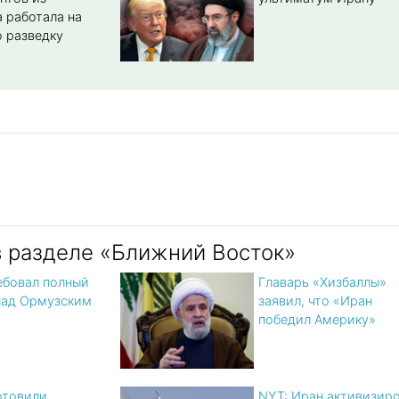
 работала на
 разведку
в разделе «Ближний Восток»
ебовал полный
Главарь «Хизбаллы»
над Ормузским
заявил, что «Иран
победил Америку»
отовили
NYT: Иран активизир