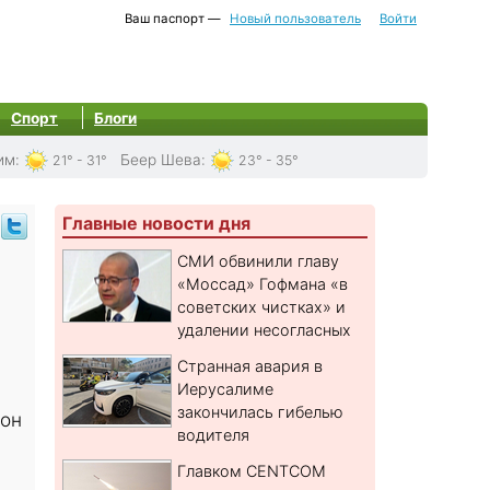
Ваш паспорт —
Новый пользователь
Войти
Спорт
Блоги
им
:
Беер Шева
:
21° - 31°
23° - 35°
Главные новости дня
СМИ обвинили главу
«Моссад» Гофмана «в
советских чистках» и
удалении несогласных
Странная авария в
Иерусалиме
закончилась гибелью
 он
водителя
Главком CENTCOM