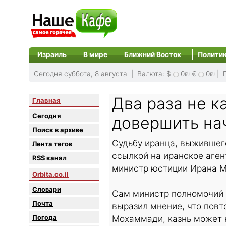
Израиль
В мире
Ближний Восток
Полити
Сегодня суббота, 8 августа |
Валюта
:
$
0₪
€
0₪
|
Два раза не к
Главная
Сегодня
довершить на
Поиск в архиве
Судьбу иранца, выжившего
Лента тегов
ссылкой на иранское аген
RSS канал
министр юстиции Ирана 
Orbita.co.il
Словари
Сам министр полномочий о
Почта
выразил мнение, что повт
Погода
Мохаммади, казнь может 