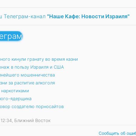
ш Телеграм-канал
"Наше Кафе: Новости Израиля"
леграм
ого кинули гранату во время казни
онаж в пользу Израиля и США
упнейшего мошенничества
зни за распитие алкоголя
в наркотиками
еного-ядерщика
говор создателю порносайтов
13 12:34, Ближний Восток
Сообщить об оши