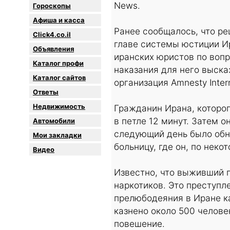
News.
Гороскопы
Афиша и касса
Ранее сообщалось, что р
Click4.co.il
главе системы юстиции И
Объявления
иранских юристов по вопр
Каталог профи
наказания для него выск
Каталог сайтов
организация Amnesty Intern
Oтветы
Недвижимость
Гражданин Ирана, которог
в петле 12 минут. Затем 
Автомобили
следующий день было обна
Мои закладки
больницу, где он, по неко
Видео
Известно, что выживший 
наркотиков. Это преступл
прелюбодеяния в Иране ка
казнено около 500 челове
повешение.