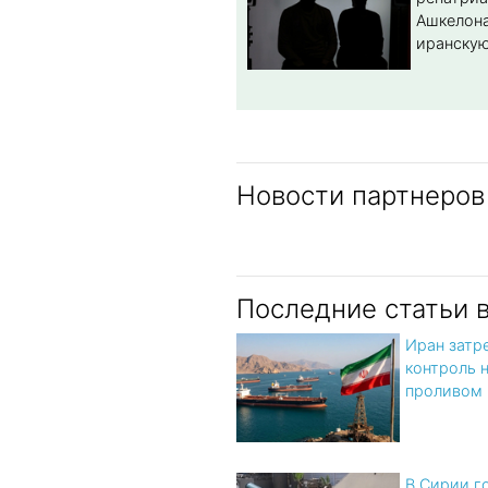
Ашкелона
иранскую
Новости партнеров
Последние статьи 
Иран затр
контроль 
проливом
В Сирии г