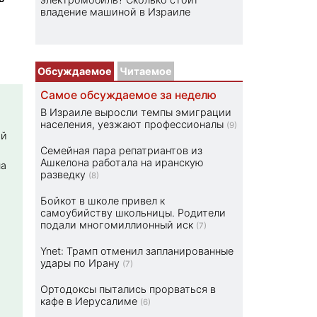
владение машиной в Израиле
Обсуждаемое
Читаемое
Самое обсуждаемое за неделю
В Израиле выросли темпы эмиграции
населения, уезжают профессионалы
(9)
ой
Семейная пара репатриантов из
Ашкелона работала на иранскую
на
разведку
(8)
Бойкот в школе привел к
самоубийству школьницы. Родители
подали многомиллионный иск
(7)
Ynet: Трамп отменил запланированные
удары по Ирану
(7)
Ортодоксы пытались прорваться в
кафе в Иерусалиме
(6)