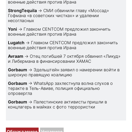
военные действия против Ирана
StrongTequila
→
СМИ обвинили главу «Моссад»
Гофмана «в советских чистках» и удалении
несогласных
Yoni
→
Главком CENTCOM предложил закончить
военные действия против Ирана
Lugatch
→
Главком CENTCOM предложил закончить
военные действия против Ирана
Avraam
→
Отец погибшей 7 октября обвинил «Ликуд»
и Либермана в финансировании ХАМАС
Gorbaum
→
Эдельштейн заявил о намерении войти в
широкую правящую коалицию
Gorbaum
→
WhatsApp захлестнула волна слухов о
теракте в Тель-Авиве, полиция официально
опровергла
Gorbaum
→
Палестинские активисты пришли в
концлагерь в майках с фото террористки
Обсуждаемое
Читаемое