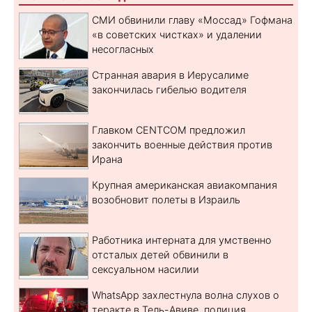
СМИ обвинили главу «Моссад» Гофмана
«в советских чистках» и удалении
несогласных
Странная авария в Иерусалиме
закончилась гибелью водителя
Главком CENTCOM предложил
закончить военные действия против
Ирана
Крупная американская авиакомпания
возобновит полеты в Израиль
Работника интерната для умственно
отсталых детей обвинили в
сексуальном насилии
WhatsApp захлестнула волна слухов о
теракте в Тель-Авиве, полиция