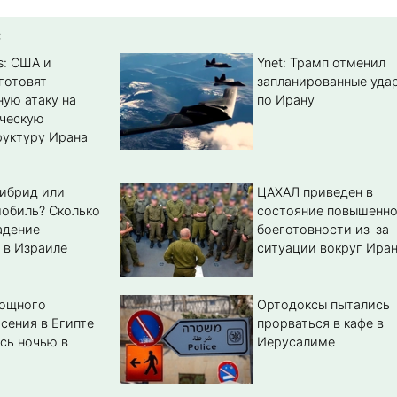
:
s: США и
Ynet: Трамп отменил
готовят
запланированные уда
ую атаку на
по Ирану
ическую
уктуру Ирана
гибрид или
ЦАХАЛ приведен в
обиль? Cколько
состояние повышенн
адение
боеготовности из-за
 в Израиле
ситуации вокруг Ира
мощного
Ортодоксы пытались
сения в Египте
прорваться в кафе в
сь ночью в
Иерусалиме