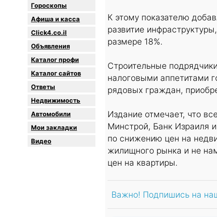
Гороскопы
К этому показателю добавл
Афиша и касса
развитие инфраструктуры,
Click4.co.il
размере 18%.
Объявления
Каталог профи
Строительные подрядчики
Каталог сайтов
налоговыми аппетитами го
Oтветы
рядовых граждан, приобр
Недвижимость
Издание отмечает, что вс
Автомобили
Минстрой, Банк Израиля и
Мои закладки
по снижению цен на недв
Видео
жилищного рынка и не на
цен на квартиры.
Важно! Подпишись на на