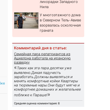
лихорадки Западного
Нила
У многоэтажного дома
в Северном Тель-Авиве
взорвалась осколочная
граната
Комментарий дня в статье:
Семейная пара репатриантов из
Ашкелона работала на иранскую
разведку
«
Таких как эта пара десятки уже
выявлено.Дикая падучесть
заработать.Должны выявляться и
менять комфортные койки Квартиры
бке
на тюремные нары.Они будут мягче и
комфортнее домашних и желательнее
»
поближе к Параше!
Средняя оценка комментария: 6