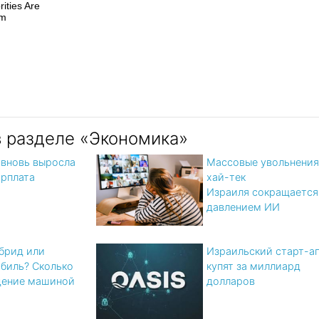
rities Are
im
в разделе «Экономика»
 вновь выросла
Массовые увольнения
арплата
хай-тек
Израиля сокращается
давлением ИИ
ибрид или
Израильский старт-а
биль? Cколько
купят за миллиард
дение машиной
долларов