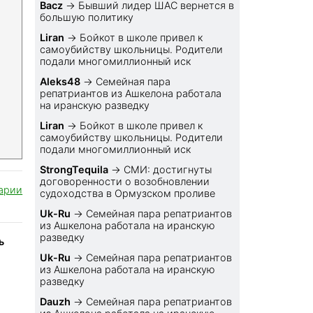
Bacz
→
Бывший лидер ШАС вернется в
большую политику
Liran
→
Бойкот в школе привел к
самоубийству школьницы. Родители
подали многомиллионный иск
Aleks48
→
Семейная пара
репатриантов из Ашкелона работала
на иранскую разведку
Liran
→
Бойкот в школе привел к
самоубийству школьницы. Родители
подали многомиллионный иск
StrongTequila
→
СМИ: достигнуты
договоренности о возобновлении
арии
судоходства в Ормузском проливе
Uk-Ru
→
Семейная пара репатриантов
из Ашкелона работала на иранскую
разведку
ь
Uk-Ru
→
Семейная пара репатриантов
из Ашкелона работала на иранскую
разведку
Dauzh
→
Семейная пара репатриантов