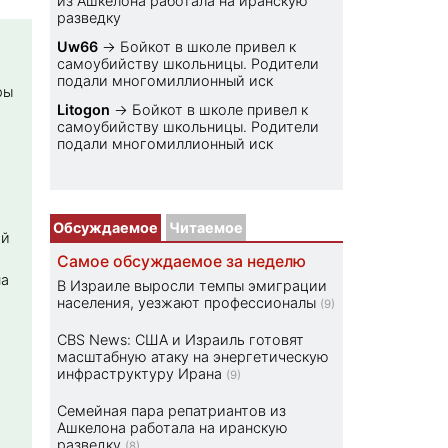
из Ашкелона работала на иранскую
разведку
Uw66
→
Бойкот в школе привел к
самоубийству школьницы. Родители
подали многомиллионный иск
ры
Litogon
→
Бойкот в школе привел к
самоубийству школьницы. Родители
подали многомиллионный иск
Обсуждаемое
Читаемое
ой
Самое обсуждаемое за неделю
на
В Израиле выросли темпы эмиграции
населения, уезжают профессионалы
(9)
CBS News: США и Израиль готовят
масштабную атаку на энергетическую
инфраструктуру Ирана
(9)
Семейная пара репатриантов из
Ашкелона работала на иранскую
разведку
(8)