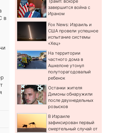
Трамп: вскоре
завершится война с
а
Ираном
С в
Fox News: Израиль и
США провели успешное
испытание системы
«Хец»
чи
На территории
частного дома в
Ашкелоне утонул
полуторагодовалый
ер
ребенок
т
Останки жителя
я
Димоны обнаружили
после двухнедельных
розысков
В Израиле
зафиксирован первый
смертельный случай от