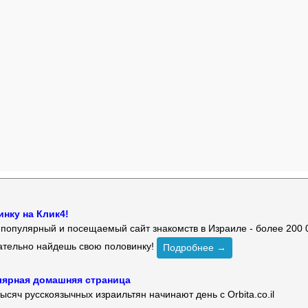
нку на Клик4!
й популярный и посещаемый сайт знакомств в Израиле - более 200 
зательно найдешь свою половинку!
Подробнее →
улярная домашняя страница
ысяч русскоязычных израильтян начинают день с Orbita.co.il