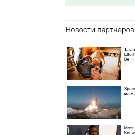
Новости партнеров
Taran
Effort
Be Hi
Spac
косм
Most 
Know