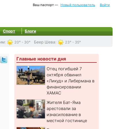
Ваш паспорт —
Новый пользователь
Войти
Спорт
Блоги
им
:
Беер Шева
:
20° - 30°
23° - 35°
Главные новости дня
Отец погибшей 7
октября обвинил
«Ликуд» и Либермана в
финансировании
ХАМАС
Жителя Бат-Яма
арестовали за
изнасилование в
местной гостинице