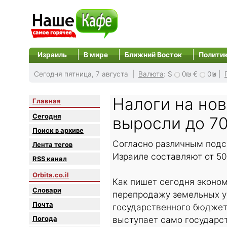
Израиль
В мире
Ближний Восток
Полити
Сегодня пятница, 7 августа |
Валюта
:
$
0₪
€
0₪
|
Налоги на но
Главная
Сегодня
выросли до 7
Поиск в архиве
Согласно различным подс
Лента тегов
Израиле составляют от 50
RSS канал
Orbita.co.il
Как пишет сегодня эконом
Словари
перепродажу земельных у
Почта
государственного бюджет
Погода
выступает само государст