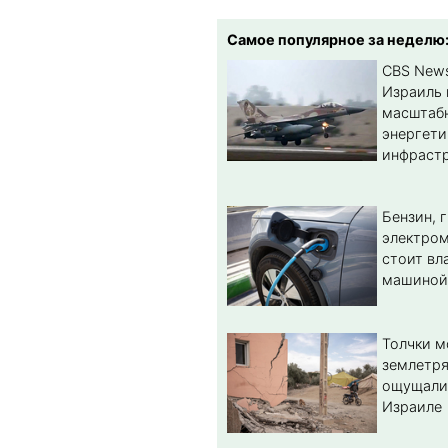
Самое популярное за неделю
CBS New
Израиль 
масштабн
энергет
инфрастр
Бензин, 
электром
стоит вл
машиной
Толчки 
землетря
ощущали
Израиле