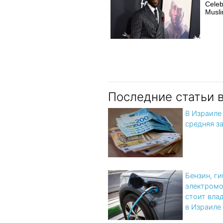
Celeb
Musl
Последние статьи 
В Израиле
средняя з
Бензин, г
электромо
стоит вла
в Израиле