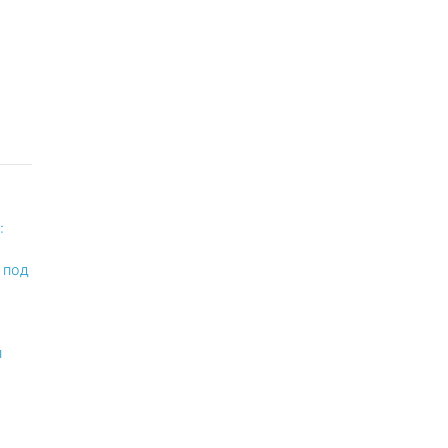
:
 под
п