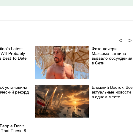
<
>
tino’s Latest
Фото дочери
 Will Probably
Максима Галкина
s Best To Date
вызвало обсуждения
в Сети
eX установила
Ближний Восток: Все
ический рекорд
актуальные новости
в одном месте
People Don't
 That These 8