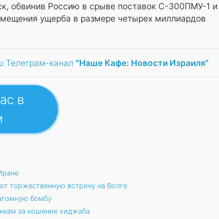
ск, обвинив Россию в срыве поставок С-300ПМУ-1 и
змещения ущерба в размере четырех миллиардов
ш Телеграм-канал
"Наше Кафе: Новости Израиля"
ас в
м
Иране
ют торжественную встречу на Волге
 атомную бомбу
нкам за ношение хиджаба