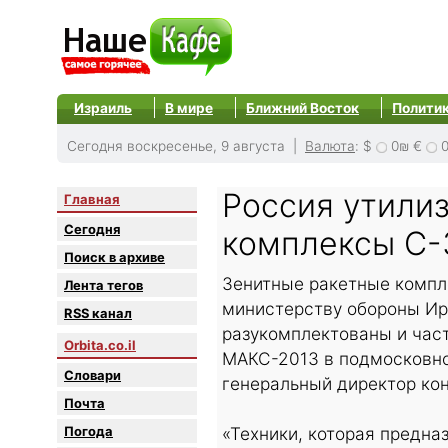
Израиль
В мире
Ближний Восток
Полити
Сегодня воскресенье, 9 августа |
Валюта
:
$
0₪
€
Россия утили
Главная
Сегодня
комплексы С-
Поиск в архиве
Зенитные ракетные компл
Лента тегов
министерству обороны Ир
RSS канал
разукомплектованы и част
Orbita.co.il
МАКС-2013 в подмосковн
Словари
генеральный директор ко
Почта
Погода
«Техники, которая предна