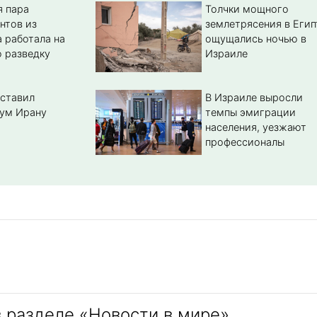
 пара
Толчки мощного
нтов из
землетрясения в Егип
 работала на
ощущались ночью в
 разведку
Израиле
ставил
В Израиле выросли
ум Ирану
темпы эмиграции
населения, уезжают
профессионалы
в разделе «Новости в мире»