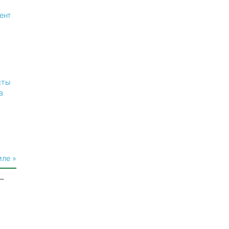
ент
с
сты
в
иле »
—