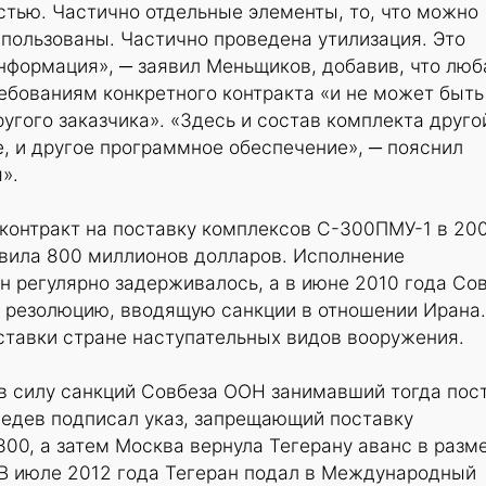
тью. Частично отдельные элементы, то, что можно
спользованы. Частично проведена утилизация. Это
нформация», ─ заявил Меньщиков, добавив, что люб
ебованиям конкретного контракта «и не может быть
угого заказчика». «Здесь и состав комплекта другой
, и другое программное обеспечение», ─ пояснил
».
контракт на поставку комплексов С-300ПМУ-1 в 20
авила 800 миллионов долларов. Исполнение
н регулярно задерживалось, а в июне 2010 года Со
 резолюцию, вводящую санкции в отношении Ирана.
ставки стране наступательных видов вооружения.
в силу санкций Совбеза ООН занимавший тогда пос
едев подписал указ, запрещающий поставку
00, а затем Москва вернула Тегерану аванс в разм
 В июле 2012 года Тегеран подал в Международный