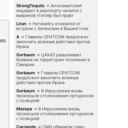
StrongTequila
→
Антисемитский
инцидент в аэропорту начался с
выкриков «Гитлер был прав»
Liran
→
Нетаниягу отказался от
встречи с Зеленским в Вашингтоне
A
→
Главком CENTCOM предложил
000
закончить военные действия против
Ирана
Gorbaum
→
ЦАХАЛ разыскивает
боевика на территории поселения в
Самарии
Gorbaum
→
Главком CENTCOM
предложил закончить военные
действия против Ирана
Gorbaum
→
В Иерусалиме вновь
произошли столкновения ортодоксов
с полицией
Mazepa
→
В Иерусалиме вновь
произошли столкновения ортодоксов
с полицией
Carciente
→
СМИ обвинили главу