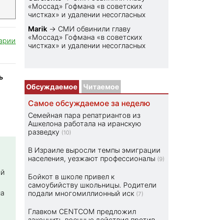
«Моссад» Гофмана «в советских
чистках» и удалении несогласных
Marik
→
СМИ обвинили главу
«Моссад» Гофмана «в советских
арии
чистках» и удалении несогласных
ь
Обсуждаемое
Читаемое
Самое обсуждаемое за неделю
Семейная пара репатриантов из
Ашкелона работала на иранскую
разведку
(10)
В Израиле выросли темпы эмиграции
населения, уезжают профессионалы
(9)
ой
Бойкот в школе привел к
самоубийству школьницы. Родители
на
подали многомиллионный иск
(7)
Главком CENTCOM предложил
закончить военные действия против