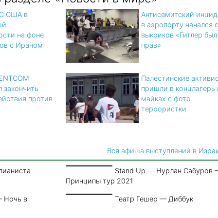
С США в
Антисемитский инцид
ой
в аэропорту начался 
ости на фоне
выкриков «Гитлер был
ов с Ираном
прав»
CENTCOM
Палестинские активи
 закончить
пришли в концлагерь 
ействия против
майках с фото
террористки
Вся афиша выступлений в Изра
пианиста
Stand Up — Нурлан Сабуров 
Принципы тур 2021
 Ночь в
Театр Гешер — Диббук