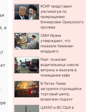
КСИР представил
ультиматум по
ая
прекращению
блокировки Ормузского
, и
пролива
СМИ Ирана
утверждают, что
показали Хаменаи-
младшего
07
Раат: пожилая
вет
водительница снесла
витрину и въехала в
помещение кафе
В Петах-Тикве
загорелся строящийся
т
торговый центр,
возможен поджог
ере
ЦАХАЛ и ВС США в