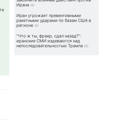
Ирана
(6)
те
Иран угрожает превентивными
ракетными ударами по базам США в
регионе
(6)
"Что ж ты, фраер, сдал назад?":
иранские СМИ издеваются над
непоследовательностью Трампа
(6)