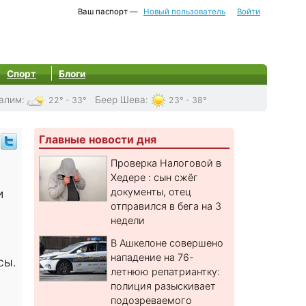
Ваш паспорт —
Новый пользователь
Войти
Спорт
Блоги
алим
:
Беер Шева
:
22° - 33°
23° - 38°
Главные новости дня
Проверка Налоговой в
Хедере : сын сжёг
документы, отец
и
отправился в бега на 3
недели
В Ашкелоне совершено
нападение на 76-
сы.
летнюю репатриантку:
полиция разыскивает
подозреваемого