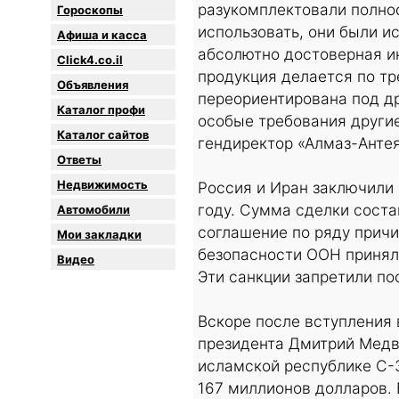
разукомплектовали полнос
Гороскопы
использовать, они были и
Афиша и касса
абсолютно достоверная и
Click4.co.il
продукция делается по тр
Объявления
переориентирована под др
Каталог профи
особые требования другие
Каталог сайтов
гендиректор «Алмаз-Антея
Oтветы
Недвижимость
Россия и Иран заключили 
году. Сумма сделки сост
Автомобили
соглашение по ряду причи
Мои закладки
безопасности ООН принял
Видео
Эти санкции запретили по
Вскоре после вступления 
президента Дмитрий Медв
исламской республике С-3
167 миллионов долларов.