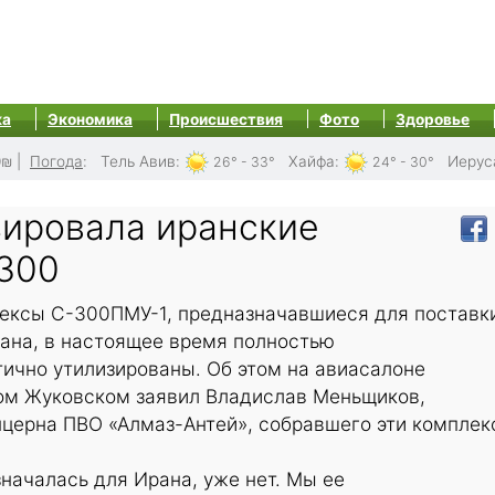
ка
Экономика
Происшествия
Фото
Здоровье
0₪
|
Погода
:
Тель Авив
:
Хайфа
:
Иерус
26° - 33°
24° - 30°
зировала иранские
300
ексы С-300ПМУ-1, предназначавшиеся для поставк
ана, в настоящее время полностью
ично утилизированы. Об этом на авиасалоне
ом Жуковском заявил Владислав Меньщиков,
нцерна ПВО «Алмаз-Антей», собравшего эти комплек
значалась для Ирана, уже нет. Мы ее