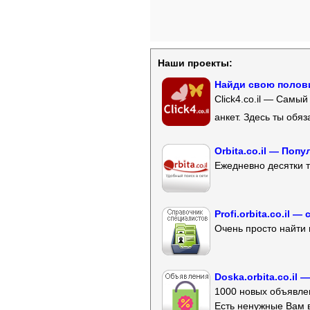
Наши проекты:
Найди свою полови
Click4.co.il — Самы
анкет. Здесь ты обя
Orbita.co.il — Поп
Ежедневно десятки т
Profi.orbita.co.il
Очень просто найти 
Doska.orbita.co.il
1000 новых объявлен
Есть ненужные Вам 