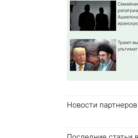
Семейная
репатриа
Ашкелона
иранскую
Трамп вы
ультимат
Новости партнеров
Последние статьи 