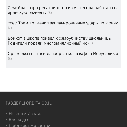
Семейная пара репатриантов из Ашкелона работала на
иранскую разведку
(8)
Ynet: Трамп отменил запланированные удары по Ирану
(7)
Бойкот в школе привел к самоубийству школьницы.
Родители подали многомиллионный иск
(7)
Ортодоксы пытались прорваться в кафе в Иерусалиме
(6)
РАЗДЕЛЫ ORBITA.CO.IL
- Новости Израиля
- Видео дня
- Дайджест Новостей