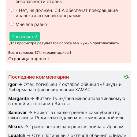
безопасности страны
- Нет, не должен. США обеспечат прекращение
иранской атомной программы
Мне все равно
Голосовать!
Для просмотра результатов опроса вам нужно проголосовать
Всего голосов: 674, комментариев 1
Страница опроса »
Последние комментарии
Igor
→
Отец погибшей 7 октября обвинил «Ликуд» и
Либермана в финансировании ХАМАС
Margarita
→
Житель Гуш-Дана изнасиловал знакомую
в одной из гостиниц Эйлата
Samovar
→
Бойкот в школе привел к самоубийству
школьницы. Родители подали многомиллионный иск
Mikrok
→
Трамп: вскоре завершится война с Ираном
Lugatch
→
Отец погибшей 7 октября обвинил «Ликуд»