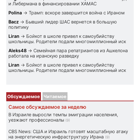
и Либермана в финансировании ХАМАС
Polina
→
Трамп: вскоре завершится война с Ираном
Bacz
→
Бывший лидер ШАС вернется в большую
политику
Liran
→
Бойкот в школе привел к самоубийству
школьницы. Родители подали многомиллионный иск
Aleks48
→
Семейная пара репатриантов из Ашкелона
работала на иранскую разведку
Liran
→
Бойкот в школе привел к самоубийству
школьницы. Родители подали многомиллионный иск
Обсуждаемое
Читаемое
Самое обсуждаемое за неделю
В Израиле выросли темпы эмиграции населения,
уезжают профессионалы
(9)
CBS News: США и Израиль готовят масштабную атаку
на энергетическую инфраструктуру Ирана
(9)