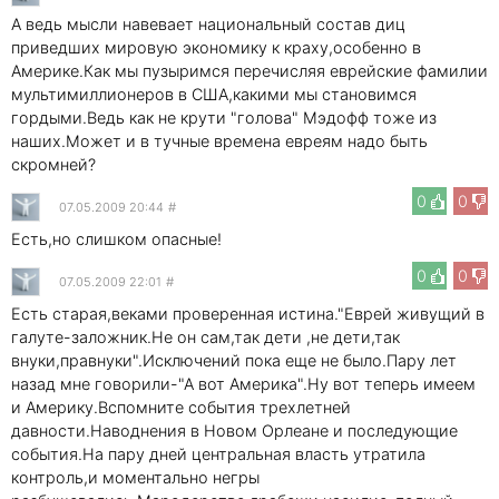
А ведь мысли навевает национальный состав диц
приведших мировую экономику к краху,особенно в
Америке.Как мы пузыримся перечисляя еврейские фамилии
мультимиллионеров в США,какими мы становимся
гордыми.Ведь как не крути "голова" Мэдофф тоже из
наших.Может и в тучные времена евреям надо быть
скромней?
0
0
07.05.2009 20:44
#
Есть,но слишком опасные!
0
0
07.05.2009 22:01
#
Есть старая,веками проверенная истина."Еврей живущий в
галуте-заложник.Не он сам,так дети ,не дети,так
внуки,правнуки".Исключений пока еще не было.Пару лет
назад мне говорили-"А вот Америка".Ну вот теперь имеем
и Америку.Вспомните события трехлетней
давности.Наводнения в Новом Орлеане и последующие
события.На пару дней центральная власть утратила
контроль,и моментально негры