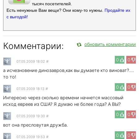
тысяч посетителей.
Есть ненужные Вам вещи? Они кому-то нужны.
Продайте их
с выгодой!
Комментарии:
обновить комментарии
0
0
07.05.2009 18:02
#
а исчезновение динозавров,как вы думаете кто виноват?....
то то!
0
0
07.05.2009 18:13
#
Интересно через сколько времени начнется массовый
исход евреев из США? Я думаю не более года? А ВЫ?
0
0
07.05.2009 19:30
#
вот она пресловутая дружба.
0
0
07.05.2009 19:53
#