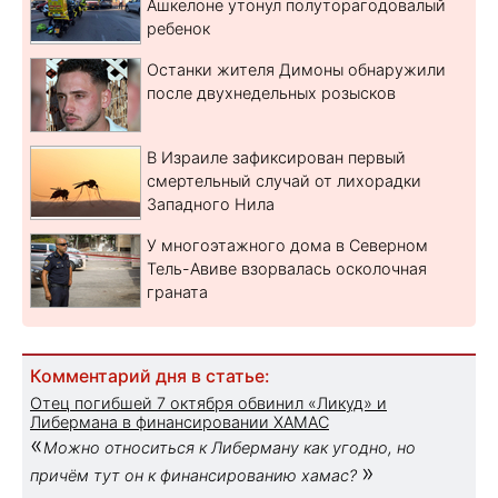
Ашкелоне утонул полуторагодовалый
ребенок
Останки жителя Димоны обнаружили
после двухнедельных розысков
В Израиле зафиксирован первый
смертельный случай от лихорадки
Западного Нила
У многоэтажного дома в Северном
Тель-Авиве взорвалась осколочная
граната
Комментарий дня в статье:
Отец погибшей 7 октября обвинил «Ликуд» и
Либермана в финансировании ХАМАС
«
Можно относиться к Либерману как угодно, но
»
причём тут он к финансированию хамас?