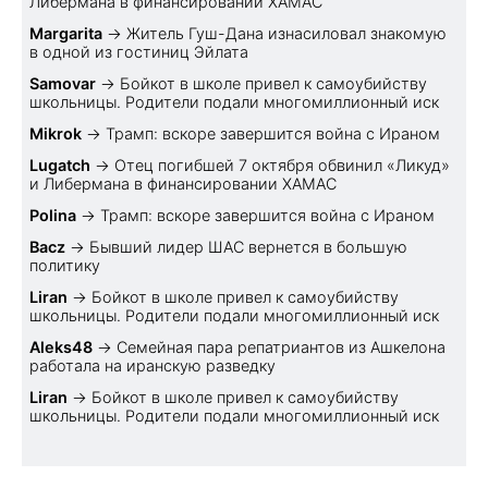
Либермана в финансировании ХАМАС
Margarita
→
Житель Гуш-Дана изнасиловал знакомую
в одной из гостиниц Эйлата
Samovar
→
Бойкот в школе привел к самоубийству
школьницы. Родители подали многомиллионный иск
Mikrok
→
Трамп: вскоре завершится война с Ираном
Lugatch
→
Отец погибшей 7 октября обвинил «Ликуд»
и Либермана в финансировании ХАМАС
Polina
→
Трамп: вскоре завершится война с Ираном
Bacz
→
Бывший лидер ШАС вернется в большую
политику
Liran
→
Бойкот в школе привел к самоубийству
школьницы. Родители подали многомиллионный иск
Aleks48
→
Семейная пара репатриантов из Ашкелона
работала на иранскую разведку
Liran
→
Бойкот в школе привел к самоубийству
школьницы. Родители подали многомиллионный иск