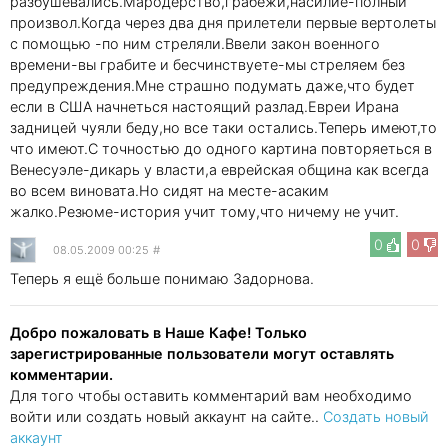
разбушевались.Мародерство,грабежи,насилие-полный
произвол.Когда через два дня прилетели первые вертолеты
с помощью -по ним стреляли.Ввели закон военного
времени-вы грабите и бесчинствуете-мы стреляем без
предупреждения.Мне страшно подумать даже,что будет
если в США начнеться настоящий разлад.Евреи Ирана
задницей чуяли беду,но все таки остались.Теперь имеют,то
что имеют.С точностью до одного картина повторяеться в
Венесуэле-дикарь у власти,а еврейская община как всегда
во всем виновата.Но сидят на месте-асаким
жалко.Резюме-история учит тому,что ничему не учит.
0
0
08.05.2009 00:25
#
Теперь я ещё больше понимаю Задорнова.
Добро пожаловать в Наше Кафе! Только
зарегистрированные пользователи могут оставлять
комментарии.
Для того чтобы оставить комментарий вам необходимо
войти или создать новый аккаунт на сайте..
Создать новый
аккаунт