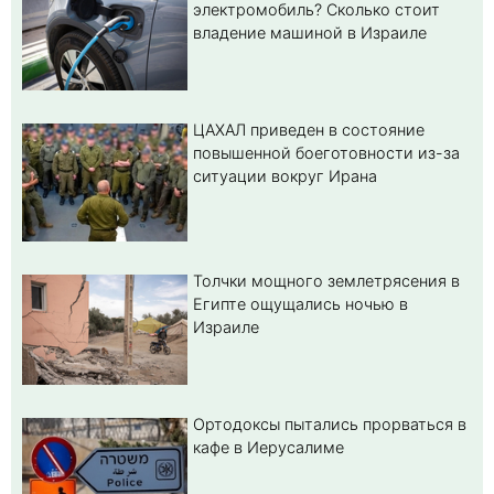
электромобиль? Cколько стоит
владение машиной в Израиле
ЦАХАЛ приведен в состояние
повышенной боеготовности из-за
ситуации вокруг Ирана
Толчки мощного землетрясения в
Египте ощущались ночью в
Израиле
Ортодоксы пытались прорваться в
кафе в Иерусалиме