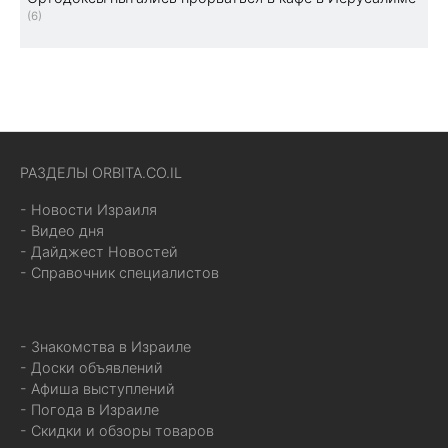
(6)
РАЗДЕЛЫ ORBITA.CO.IL
- Новости Израиля
- Видео дня
- Дайджест Новостей
- Справочник специалистов
- Знакомства в Израиле
- Доски объявлений
- Афиша выступлений
- Погода в Израиле
- Скидки и обзоры товаров