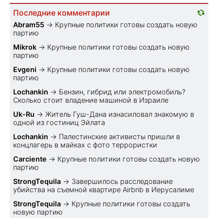
Последние комментарии
Abram55
→
Крупные политики готовы создать новую
партию
Mikrok
→
Крупные политики готовы создать новую
партию
Evgeni
→
Крупные политики готовы создать новую
партию
Lochankin
→
Бензин, гибрид или электромобиль?
Cколько стоит владение машиной в Израиле
Uk-Ru
→
Житель Гуш-Дана изнасиловал знакомую в
одной из гостиниц Эйлата
Lochankin
→
Палестинские активисты пришли в
концлагерь в майках с фото террористки
Carciente
→
Крупные политики готовы создать новую
партию
StrongTequila
→
Завершилось расследование
убийства на съемной квартире Airbnb в Иерусалиме
StrongTequila
→
Крупные политики готовы создать
новую партию