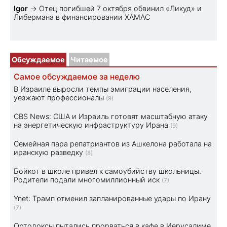
Igor
→
Отец погибшей 7 октября обвинил «Ликуд» и
Либермана в финансировании ХАМАС
Обсуждаемое
Читаемое
Самое обсуждаемое за неделю
В Израиле выросли темпы эмиграции населения,
уезжают профессионалы
(9)
CBS News: США и Израиль готовят масштабную атаку
на энергетическую инфраструктуру Ирана
(9)
Семейная пара репатриантов из Ашкелона работала на
иранскую разведку
(8)
Бойкот в школе привел к самоубийству школьницы.
Родители подали многомиллионный иск
(7)
Ynet: Трамп отменил запланированные удары по Ирану
(7)
Ортодоксы пытались прорваться в кафе в Иерусалиме