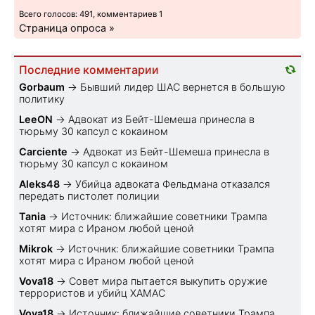
Всего голосов: 491, комментариев 1
Страница опроса »
Последние комментарии
Gorbaum
→
Бывший лидер ШАС вернется в большую
политику
LeeON
→
Адвокат из Бейт-Шемеша принесла в
тюрьму 30 капсул с кокаином
Carciente
→
Адвокат из Бейт-Шемеша принесла в
тюрьму 30 капсул с кокаином
Aleks48
→
Убийца адвоката Фельдмана отказался
передать пистолет полиции
Tania
→
Источник: ближайшие советники Трампа
хотят мира с Ираном любой ценой
Mikrok
→
Источник: ближайшие советники Трампа
хотят мира с Ираном любой ценой
Vova18
→
Совет мира пытается выкупить оружие
террористов и убийц ХАМАС
Vova18
→
Источник: ближайшие советники Трампа