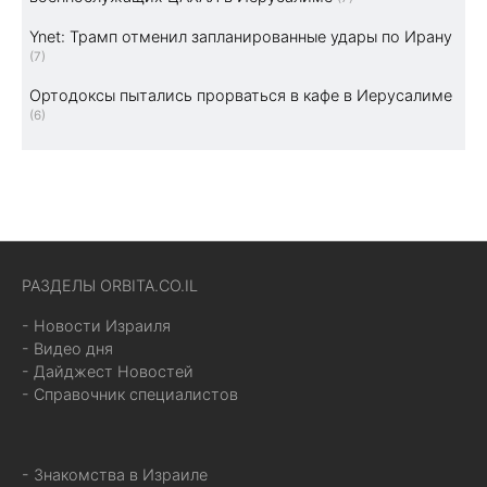
Ynet: Трамп отменил запланированные удары по Ирану
(7)
Ортодоксы пытались прорваться в кафе в Иерусалиме
(6)
РАЗДЕЛЫ ORBITA.CO.IL
- Новости Израиля
- Видео дня
- Дайджест Новостей
- Справочник специалистов
- Знакомства в Израиле