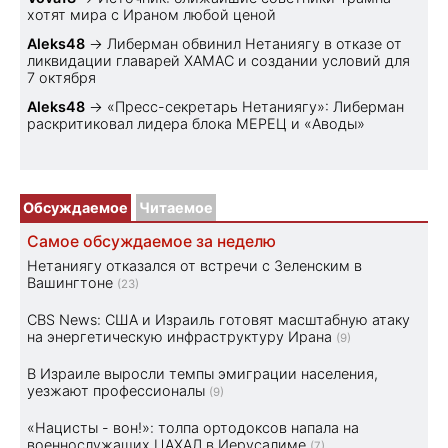
хотят мира с Ираном любой ценой
Aleks48
→
Либерман обвинил Нетаниягу в отказе от
ликвидации главарей ХАМАС и создании условий для
7 октября
Aleks48
→
«Пресс-секретарь Нетаниягу»: Либерман
раскритиковал лидера блока МЕРЕЦ и «Аводы»
Обсуждаемое
Читаемое
Самое обсуждаемое за неделю
Нетаниягу отказался от встречи с Зеленским в
Вашингтоне
(23)
CBS News: США и Израиль готовят масштабную атаку
на энергетическую инфраструктуру Ирана
(9)
В Израиле выросли темпы эмиграции населения,
уезжают профессионалы
(9)
«Нацисты - вон!»: толпа ортодоксов напала на
военнослужащих ЦАХАЛ в Иерусалиме
(7)