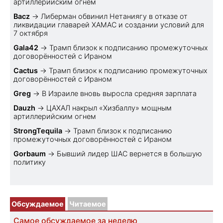
артиллерийским огнем
Bacz
→
Либерман обвинил Нетаниягу в отказе от
ликвидации главарей ХАМАС и создании условий для
7 октября
Gala42
→
Трамп близок к подписанию промежуточных
договорённостей с Ираном
Cactus
→
Трамп близок к подписанию промежуточных
договорённостей с Ираном
Greg
→
В Израиле вновь выросла средняя зарплата
Dauzh
→
ЦАХАЛ накрыл «Хизбаллу» мощным
артиллерийским огнем
StrongTequila
→
Трамп близок к подписанию
промежуточных договорённостей с Ираном
Gorbaum
→
Бывший лидер ШАС вернется в большую
политику
Обсуждаемое
Читаемое
Самое обсуждаемое за неделю