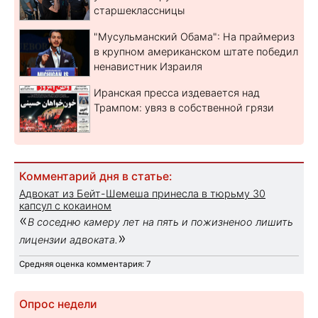
старшеклассницы
"Мусульманский Обама": На праймериз
в крупном американском штате победил
ненавистник Израиля
Иранская пресса издевается над
Трампом: увяз в собственной грязи
Комментарий дня в статье:
Адвокат из Бейт-Шемеша принесла в тюрьму 30
капсул с кокаином
«
В соседню камеру лет на пять и пожизненоо лишить
»
лицензии адвоката.
Средняя оценка комментария: 7
Опрос недели