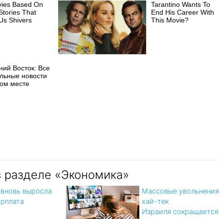
vies Based On
Tarantino Wants To
Stories That
End His Career With
Us Shivers
This Movie?
ний Восток: Все
альные новости
ном месте
в разделе «Экономика»
 вновь выросла
Массовые увольнения
арплата
хай-тек
Израиля сокращается