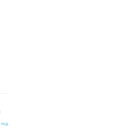
:
 под