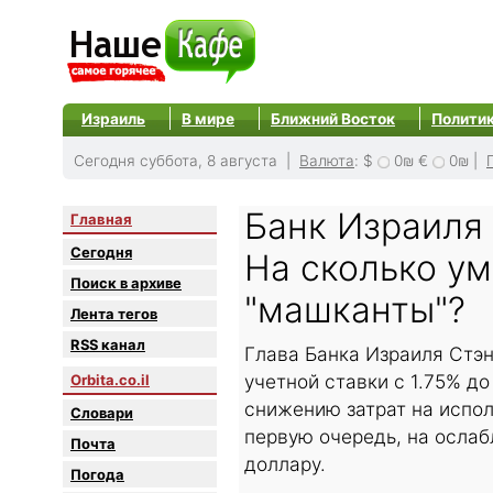
Израиль
В мире
Ближний Восток
Полити
Сегодня суббота, 8 августа |
Валюта
:
$
0₪
€
0₪
|
Банк Израиля 
Главная
Сегодня
На сколько у
Поиск в архиве
"машканты"?
Лента тегов
RSS канал
Глава Банка Израиля Стэ
учетной ставки с 1.75% до
Orbita.co.il
снижению затрат на испол
Словари
первую очередь, на осла
Почта
доллару.
Погода