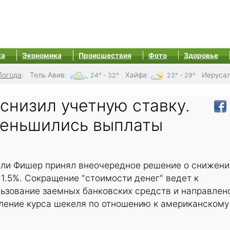
ка
Экономика
Происшествия
Фото
Здоровье
Погода
:
Тель Авив
:
Хайфа
:
Иеруса
24° - 32°
23° - 29°
снизил учетную ставку.
меньшились выплаты
нли Фишер принял внеочередное решение о снижени
 1.5%. Сокращение "стоимости денег" ведет к
ьзование заемных банковских средств и направлено
бление курса шекеля по отношению к американскому