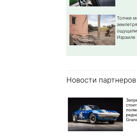
Толчки 
землетря
ощущали
Израиле
Новости партнеров
Запр
стоит
полм
редч
Grand