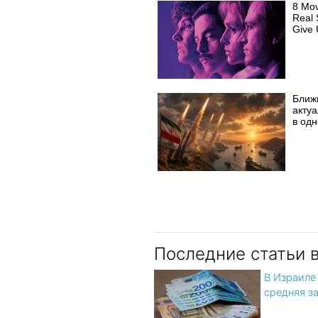
8 Mo
Real 
Give 
Ближ
акту
в од
Последние статьи 
В Израиле
средняя з