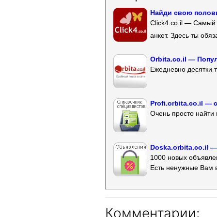
Найди свою полови
Click4.co.il — Самы
анкет. Здесь ты обя
Orbita.co.il — Поп
Ежедневно десятки т
Profi.orbita.co.il
Очень просто найти 
Doska.orbita.co.il
1000 новых объявлен
Есть ненужные Вам 
Комментарии: