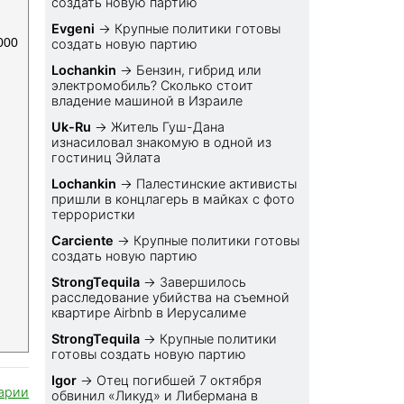
создать новую партию
Evgeni
→
Крупные политики готовы
000
создать новую партию
Lochankin
→
Бензин, гибрид или
электромобиль? Cколько стоит
владение машиной в Израиле
Uk-Ru
→
Житель Гуш-Дана
изнасиловал знакомую в одной из
гостиниц Эйлата
Lochankin
→
Палестинские активисты
пришли в концлагерь в майках с фото
террористки
Carciente
→
Крупные политики готовы
создать новую партию
StrongTequila
→
Завершилось
расследование убийства на съемной
квартире Airbnb в Иерусалиме
StrongTequila
→
Крупные политики
готовы создать новую партию
Igor
→
Отец погибшей 7 октября
арии
обвинил «Ликуд» и Либермана в