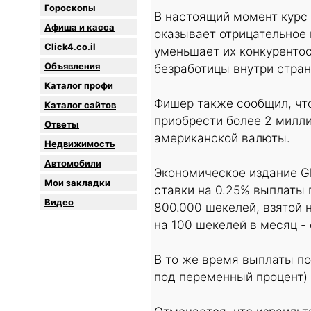
Гороскопы
В настоящий момент курс 
Афиша и касса
оказывает отрицательное 
Click4.co.il
уменьшает их конкуренто
Объявления
безработицы внутри стран
Каталог профи
Фишер также сообщил, чт
Каталог сайтов
приобрести более 2 милл
Oтветы
американской валюты.
Недвижимость
Автомобили
Экономическое издание Gl
Мои закладки
ставки на 0.25% выплаты 
Видео
800.000 шекелей, взятой 
на 100 шекелей в месяц - 
В то же время выплаты по
под переменный процент) 