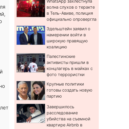
WhatsApp захлестнула
еля
волна слухов о теракте
в Тель-Авиве, полиция
ий,
официально опровергла
ю
Эдельштейн заявил о
намерении войти в
широкую правящую
коалицию
Палестинские
активисты пришли в
концлагерь в майках с
й
фото террористки
Крупные политики
но
готовы создать новую
партию
Завершилось
 лет
расследование
убийства на съемной
квартире Airbnb в