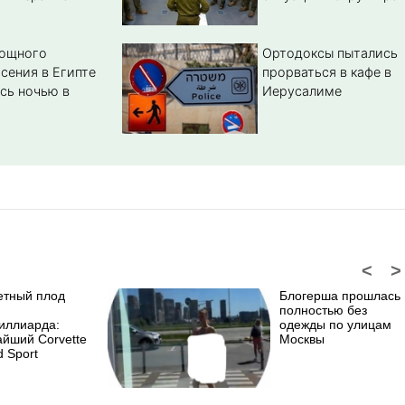
мощного
Ортодоксы пытались
сения в Египте
прорваться в кафе в
сь ночью в
Иерусалиме
<
>
етный плод
Блогерша прошлась
полностью без
иллиарда:
одежды по улицам
айший Corvette
Москвы
 Sport