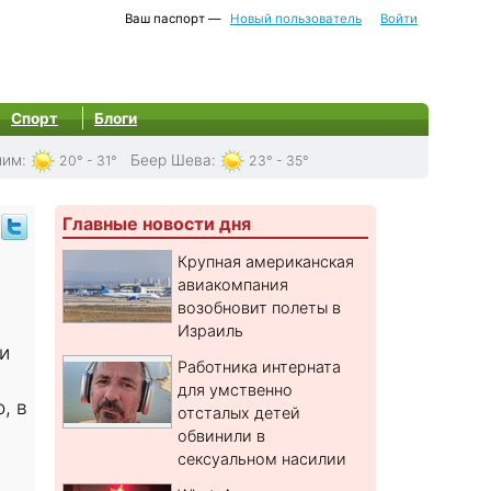
Ваш паспорт —
Новый пользователь
Войти
Спорт
Блоги
лим
:
Беер Шева
:
20° - 31°
23° - 35°
Главные новости дня
Крупная американская
авиакомпания
возобновит полеты в
Израиль
и
Работника интерната
для умственно
, в
отсталых детей
обвинили в
сексуальном насилии