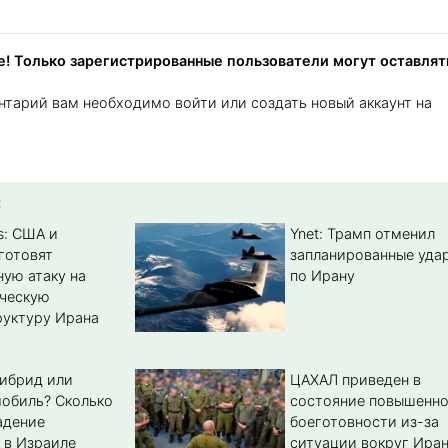
! Только зарегистрированные пользователи могут оставлят
нтарий вам необходимо войти или создать новый аккаунт на
:
s: США и
Ynet: Трамп отменил
готовят
запланированные уда
ую атаку на
по Ирану
ическую
уктуру Ирана
гибрид или
ЦАХАЛ приведен в
обиль? Cколько
состояние повышенн
адение
боеготовности из-за
 в Израиле
ситуации вокруг Ира