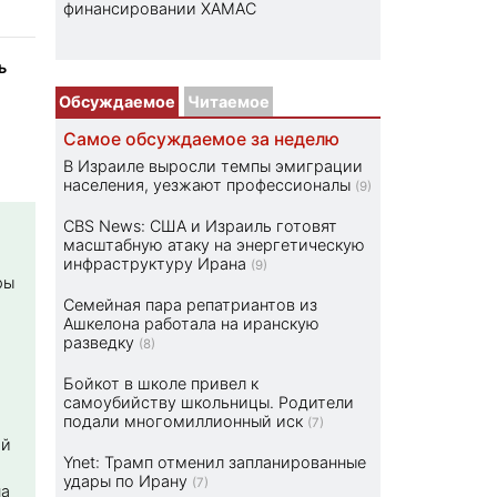
финансировании ХАМАС
ь
Обсуждаемое
Читаемое
Самое обсуждаемое за неделю
В Израиле выросли темпы эмиграции
населения, уезжают профессионалы
(9)
CBS News: США и Израиль готовят
масштабную атаку на энергетическую
инфраструктуру Ирана
(9)
ры
Семейная пара репатриантов из
Ашкелона работала на иранскую
разведку
(8)
Бойкот в школе привел к
самоубийству школьницы. Родители
подали многомиллионный иск
(7)
ой
Ynet: Трамп отменил запланированные
удары по Ирану
(7)
на