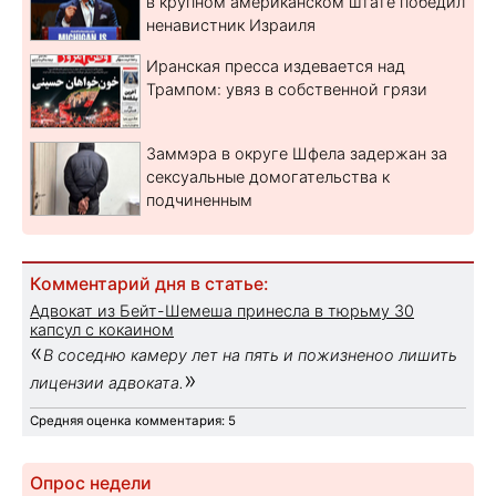
в крупном американском штате победил
ненавистник Израиля
Иранская пресса издевается над
Трампом: увяз в собственной грязи
Заммэра в округе Шфела задержан за
сексуальные домогательства к
подчиненным
Комментарий дня в статье:
Адвокат из Бейт-Шемеша принесла в тюрьму 30
капсул с кокаином
«
В соседню камеру лет на пять и пожизненоо лишить
»
лицензии адвоката.
Средняя оценка комментария: 5
Опрос недели