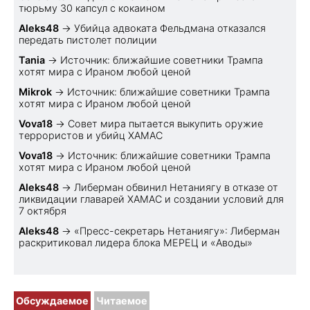
тюрьму 30 капсул с кокаином
Aleks48
→
Убийца адвоката Фельдмана отказался
передать пистолет полиции
Tania
→
Источник: ближайшие советники Трампа
хотят мира с Ираном любой ценой
Mikrok
→
Источник: ближайшие советники Трампа
хотят мира с Ираном любой ценой
Vova18
→
Совет мира пытается выкупить оружие
террористов и убийц ХАМАС
Vova18
→
Источник: ближайшие советники Трампа
хотят мира с Ираном любой ценой
Aleks48
→
Либерман обвинил Нетаниягу в отказе от
ликвидации главарей ХАМАС и создании условий для
7 октября
Aleks48
→
«Пресс-секретарь Нетаниягу»: Либерман
раскритиковал лидера блока МЕРЕЦ и «Аводы»
Обсуждаемое
Читаемое