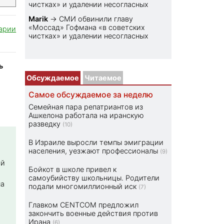
чистках» и удалении несогласных
Marik
→
СМИ обвинили главу
«Моссад» Гофмана «в советских
арии
чистках» и удалении несогласных
ь
Обсуждаемое
Читаемое
Самое обсуждаемое за неделю
Семейная пара репатриантов из
Ашкелона работала на иранскую
разведку
(10)
В Израиле выросли темпы эмиграции
населения, уезжают профессионалы
(9)
ой
Бойкот в школе привел к
самоубийству школьницы. Родители
на
подали многомиллионный иск
(7)
Главком CENTCOM предложил
закончить военные действия против
Ирана
(6)