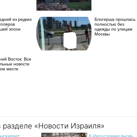
едний из редких
Блогерша прошлась
мпляров
полностью без
шей эпохи
одежды по улицам
Москвы
ний Восток: Все
альные новости
ном месте
в разделе «Новости Израиля»
ыскивает
В Иерусалиме вновь