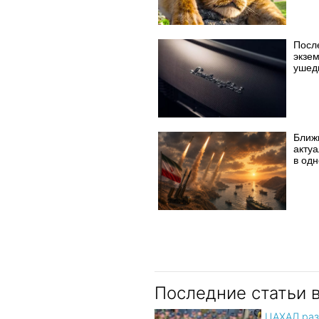
Посл
экзе
ушед
Ближ
акту
в од
Последние статьи 
ЦАХАЛ раз