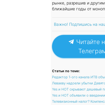
рынке, разрешив и другим
ближайшие годы от монопо
Важно! Подпишись на на
Читайте н
Телегра
Статьи по теме:
Редактор 1-ого канала ИТВ об
Леваеву надоели убытки Девят
Yes и HOT скрывают дешевый п
Yes и HOT объявили о введени
Телевизионный налог? Компенса