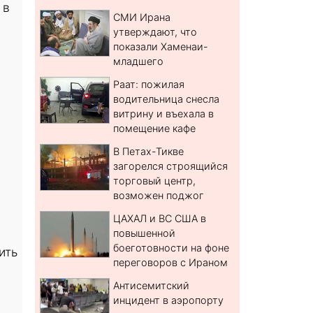
 в
СМИ Ирана
утверждают, что
показали Хаменаи-
младшего
Раат: пожилая
водительница снесла
витрину и въехала в
помещение кафе
В Петах-Тикве
загорелся строящийся
торговый центр,
возможен поджог
ЦАХАЛ и ВС США в
повышенной
боеготовности на фоне
ить
переговоров с Ираном
Антисемитский
инцидент в аэропорту