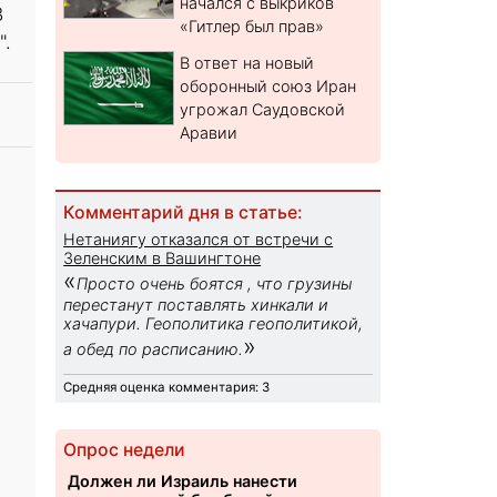
начался с выкриков
В
«Гитлер был прав»
".
В ответ на новый
оборонный союз Иран
угрожал Саудовской
Аравии
Комментарий дня в статье:
Нетаниягу отказался от встречи с
Зеленским в Вашингтоне
«
Просто очень боятся , что грузины
перестанут поставлять хинкали и
хачапури. Геополитика геополитикой,
»
а обед по расписанию.
Средняя оценка комментария: 3
Опрос недели
Должен ли Израиль нанести