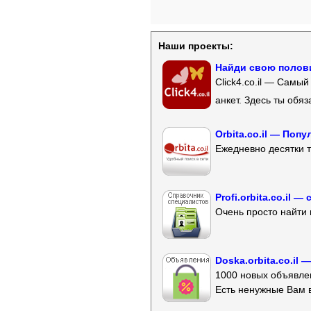
Наши проекты:
Найди свою полови
Click4.co.il — Самы
анкет. Здесь ты обя
Orbita.co.il — Поп
Ежедневно десятки т
Profi.orbita.co.il
Очень просто найти 
Doska.orbita.co.il
1000 новых объявлен
Есть ненужные Вам 