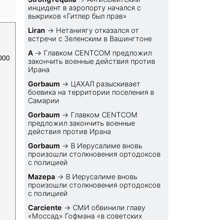
инцидент в аэропорту начался с
выкриков «Гитлер был прав»
Liran
→
Нетаниягу отказался от
встречи с Зеленским в Вашингтоне
A
→
Главком CENTCOM предложил
000
закончить военные действия против
Ирана
Gorbaum
→
ЦАХАЛ разыскивает
боевика на территории поселения в
Самарии
Gorbaum
→
Главком CENTCOM
предложил закончить военные
действия против Ирана
Gorbaum
→
В Иерусалиме вновь
произошли столкновения ортодоксов
с полицией
Mazepa
→
В Иерусалиме вновь
произошли столкновения ортодоксов
с полицией
Carciente
→
СМИ обвинили главу
«Моссад» Гофмана «в советских