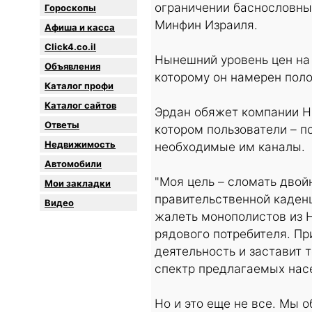
ограничении баснословны
Гороскопы
Минфин Израиля.
Афиша и касса
Click4.co.il
Нынешний уровень цен на
Объявления
которому он намерен поло
Каталог профи
Каталог сайтов
Эрдан обяжет компании HO
Oтветы
котором пользователи – п
Недвижимость
необходимые им каналы.
Автомобили
"Моя цель – сломать дво
Мои закладки
правительственной каденц
Видео
жалеть монополистов из 
рядового потребителя. Пр
деятельность и заставит 
спектр предлагаемых нас
Но и это еще не все. Мы 