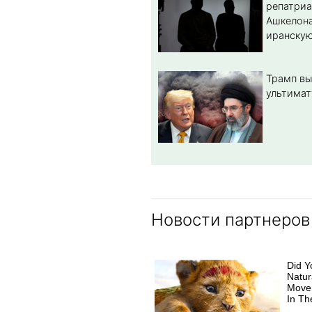
репатриа
Ашкелона
иранскую
Трамп вы
ультимат
Новости партнеров
Did Y
Natur
Move
In Th