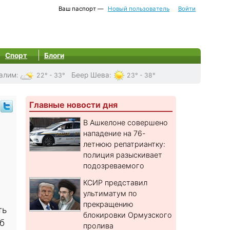
Ваш паспорт —
Новый пользователь
Войти
Спорт
Блоги
алим
:
Беер Шева
:
22° - 33°
23° - 38°
Главные новости дня
В Ашкелоне совершено
нападение на 76-
летнюю репатриантку:
полиция разыскивает
подозреваемого
КСИР представил
ультиматум по
прекращению
ть
блокировки Ормузского
б
пролива