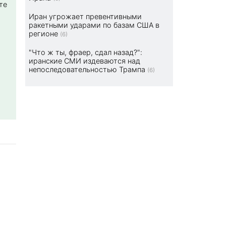
те
Иран угрожает превентивными
ракетными ударами по базам США в
регионе
(6)
"Что ж ты, фраер, сдал назад?":
иранские СМИ издеваются над
непоследовательностью Трампа
(6)