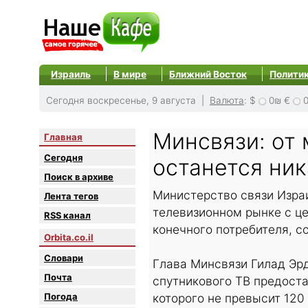
Израиль
В мире
Ближний Восток
Полити
Сегодня воскресенье, 9 августа |
Валюта
:
$
0₪
€
Минсвязи: от 
Главная
Сегодня
останется ни
Поиск в архиве
Министерство связи Изра
Лента тегов
телевизионном рынке с ц
RSS канал
конечного потребителя, с
Orbita.co.il
Словари
Глава Минсвязи Гилад Эрд
Почта
спутникового ТВ предоста
Погода
которого не превысит 12