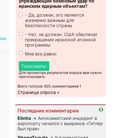
упреждающий бомбовый удар по
иранским ядерным объектам?
- Да, должен, это является
жизненно важным для
безопасности страны
- Нет, не должен. США обеспечат
бке
прекращение иранской атомной
программы
Мне все равно
Голосовать!
Для просмотра результатов опроса вам нужно
проголосовать
Всего голосов: 920, комментариев 1
Страница опроса »
Последние комментарии
Elinho
→
Антисемитский инцидент в
аэропорту начался с выкриков «Гитлер
был прав»
StrongTequila
→
Антисемитский