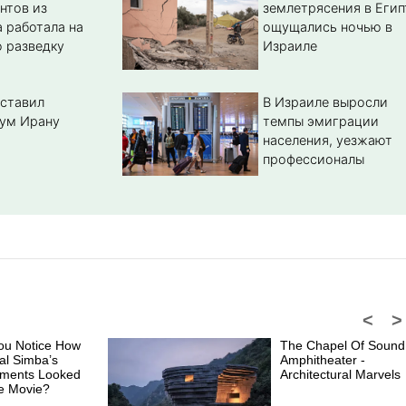
нтов из
землетрясения в Егип
 работала на
ощущались ночью в
 разведку
Израиле
ставил
В Израиле выросли
ум Ирану
темпы эмиграции
населения, уезжают
профессионалы
<
>
ou Notice How
The Chapel Of Sound
al Simba’s
Amphitheater -
ments Looked
Architectural Marvels
e Movie?