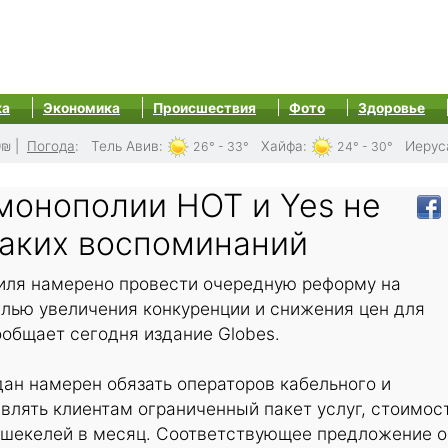
ка
Экономика
Происшествия
Фото
Здоровье
0₪
|
Погода
:
Тель Авив
:
Хайфа
:
Иерус
26° - 33°
24° - 30°
монополии HOT и Yes не
каких воспоминаний
иля намерено провести очередную реформу на
елью увеличения конкуренции и снижения цен для
ообщает сегодня издание Globes.
ан намерен обязать операторов кабельного и
влять клиентам ограниченный пакет услуг, стоимос
0 шекелей в месяц. Соответствующее предложение о