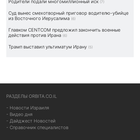
Родители подали многомиллионный иск
(7)
Суд вынес смехотворный приговор водителю-убийце
из Восточного Иерусалима
(6)
Главком CENTCOM предложил закончить военные
действия против Ирана
(6)
Трамп выставил ультиматум Ирану
(5)
РАЗДЕЛЫ ORBITA.CO.IL
- Новости Израиля
- Видео дня
- Дайджест Новостей
- Справочник специалистов