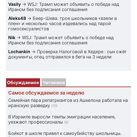
Vasily
→
WSJ: Трамп может объявить о победе над
Ираном без подписания соглашения
Aleks48
→
Беер-Шева: трое школьников «взяли в
плен» и несколько часов издевались над парой
гомосексуалистов
Nik
→
WSJ: Трамп может объявить о победе над
Ираном без подписания соглашения
Lochankin
→
Проверка Налоговой в Хедере : сын сжёг
документы, отец отправился в бега на 3 недели
Обсуждаемое
Читаемое
Самое обсуждаемое за неделю
Семейная пара репатриантов из Ашкелона работала на
иранскую разведку
(10)
В Израиле выросли темпы эмиграции населения,
уезжают профессионалы
(9)
Бойкот в школе привел к самоубийству школьницы.