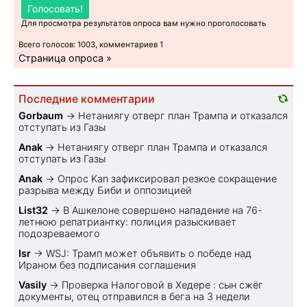
Голосовать!
Для просмотра результатов опроса вам нужно проголосовать
Всего голосов: 1003, комментариев 1
Страница опроса »
Последние комментарии
Gorbaum
→
Нетаниягу отверг план Трампа и отказался
отступать из Газы
Anak
→
Нетаниягу отверг план Трампа и отказался
отступать из Газы
Anak
→
Опрос Kan зафиксировал резкое сокращение
разрыва между Биби и оппозицией
List32
→
В Ашкелоне совершено нападение на 76-
летнюю репатриантку: полиция разыскивает
подозреваемого
Isr
→
WSJ: Трамп может объявить о победе над
Ираном без подписания соглашения
Vasily
→
Проверка Налоговой в Хедере : сын сжёг
документы, отец отправился в бега на 3 недели