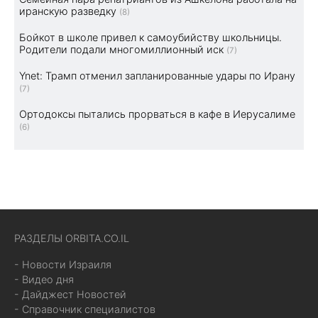
иранскую разведку
(8)
Бойкот в школе привел к самоубийству школьницы.
Родители подали многомиллионный иск
(7)
Ynet: Трамп отменил запланированные удары по Ирану
(7)
Ортодоксы пытались прорваться в кафе в Иерусалиме
(6)
РАЗДЕЛЫ ORBITA.CO.IL
- Новости Израиля
- Видео дня
- Дайджест Новостей
- Справочник специалистов