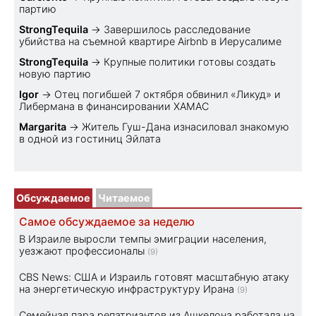
партию
StrongTequila
→
Завершилось расследование
убийства на съемной квартире Airbnb в Иерусалиме
StrongTequila
→
Крупные политики готовы создать
новую партию
Igor
→
Отец погибшей 7 октября обвинил «Ликуд» и
Либермана в финансировании ХАМАС
Margarita
→
Житель Гуш-Дана изнасиловал знакомую
в одной из гостиниц Эйлата
Обсуждаемое
Читаемое
Самое обсуждаемое за неделю
В Израиле выросли темпы эмиграции населения,
уезжают профессионалы
(9)
CBS News: США и Израиль готовят масштабную атаку
на энергетическую инфраструктуру Ирана
(9)
Семейная пара репатриантов из Ашкелона работала на