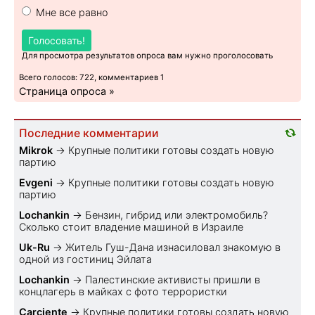
Мне все равно
Голосовать!
Для просмотра результатов опроса вам нужно проголосовать
Всего голосов: 722, комментариев 1
Страница опроса »
Последние комментарии
Mikrok
→
Крупные политики готовы создать новую
партию
Evgeni
→
Крупные политики готовы создать новую
партию
Lochankin
→
Бензин, гибрид или электромобиль?
Cколько стоит владение машиной в Израиле
Uk-Ru
→
Житель Гуш-Дана изнасиловал знакомую в
одной из гостиниц Эйлата
Lochankin
→
Палестинские активисты пришли в
концлагерь в майках с фото террористки
Carciente
→
Крупные политики готовы создать новую