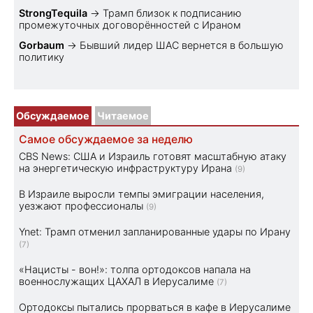
StrongTequila
→
Трамп близок к подписанию
промежуточных договорённостей с Ираном
Gorbaum
→
Бывший лидер ШАС вернется в большую
политику
Обсуждаемое
Читаемое
Самое обсуждаемое за неделю
CBS News: США и Израиль готовят масштабную атаку
на энергетическую инфраструктуру Ирана
(9)
В Израиле выросли темпы эмиграции населения,
уезжают профессионалы
(9)
Ynet: Трамп отменил запланированные удары по Ирану
(7)
«Нацисты - вон!»: толпа ортодоксов напала на
военнослужащих ЦАХАЛ в Иерусалиме
(7)
Ортодоксы пытались прорваться в кафе в Иерусалиме