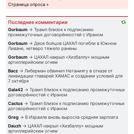
Страница опроса »
Последние комментарии
Gorbaum
→
Трамп близок к подписанию
промежуточных договорённостей с Ираном
Gorbaum
→
Двое бойцов ЦАХАЛ погибли в Южном
Ливане, четверо тяжело ранены
Gorbaum
→
ЦАХАЛ накрыл «Хизбаллу» мощным
артиллерийским огнем
Bacz
→
Либерман обвинил Нетаниягу в отказе от
ликвидации главарей ХАМАС и создании условий для
7 октября
Gala42
→
Трамп близок к подписанию промежуточных
договорённостей с Ираном
Cactus
→
Трамп близок к подписанию промежуточных
договорённостей с Ираном
Greg
→
В Израиле вновь выросла средняя зарплата
Dauzh
→
ЦАХАЛ накрыл «Хизбаллу» мощным
артиллерийским огнем