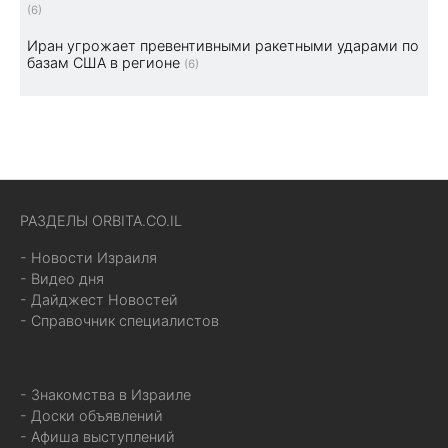
(6)
Иран угрожает превентивными ракетными ударами по
базам США в регионе
(6)
РАЗДЕЛЫ ORBITA.CO.IL
- Новости Израиля
- Видео дня
- Дайджест Новостей
- Справочник специалистов
- Знакомства в Израиле
- Доски объявлений
- Афиша выступлений