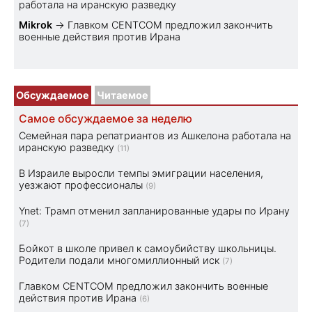
работала на иранскую разведку
Mikrok
→
Главком CENTCOM предложил закончить
военные действия против Ирана
Обсуждаемое
Читаемое
Самое обсуждаемое за неделю
Семейная пара репатриантов из Ашкелона работала на
иранскую разведку
(11)
В Израиле выросли темпы эмиграции населения,
уезжают профессионалы
(9)
Ynet: Трамп отменил запланированные удары по Ирану
(7)
Бойкот в школе привел к самоубийству школьницы.
Родители подали многомиллионный иск
(7)
Главком CENTCOM предложил закончить военные
действия против Ирана
(6)