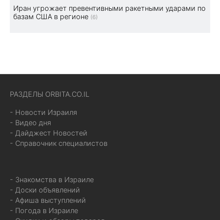
Иран угрожает превентивными ракетными ударами по
базам США в регионе
(6)
РАЗДЕЛЫ ORBITA.CO.IL
- Новости Израиля
- Видео дня
- Дайджест Новостей
- Справочник специалистов
- Знакомства в Израиле
- Доски объявлений
- Афиша выступлений
- Погода в Израиле