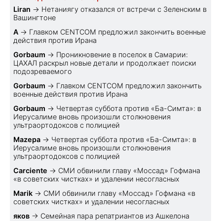
Liran
→
Нетаниягу отказался от встречи с Зеленским в
Вашингтоне
A
→
Главком CENTCOM предложил закончить военные
действия против Ирана
Gorbaum
→
Проникновение в поселок в Самарии:
ЦАХАЛ раскрыл новые детали и продолжает поиски
подозреваемого
Gorbaum
→
Главком CENTCOM предложил закончить
военные действия против Ирана
Gorbaum
→
Четвертая суббота против «Ба-Симта»: в
Иерусалиме вновь произошли столкновения
ультраортодоксов с полицией
Mazepa
→
Четвертая суббота против «Ба-Симта»: в
Иерусалиме вновь произошли столкновения
ультраортодоксов с полицией
Carciente
→
СМИ обвинили главу «Моссад» Гофмана
«в советских чистках» и удалении несогласных
Marik
→
СМИ обвинили главу «Моссад» Гофмана «в
советских чистках» и удалении несогласных
яков
→
Семейная пара репатриантов из Ашкелона