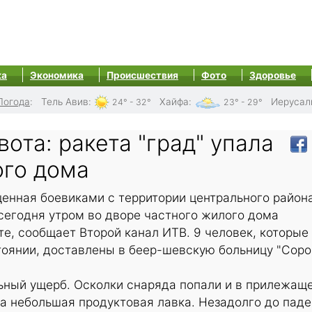
ка
Экономика
Происшествия
Фото
Здоровье
Погода
:
Тель Авив
:
Хайфа
:
Иерусал
24° - 32°
23° - 29°
ота: ракета "град" упала
ого дома
щенная боевиками с территории центрального район
 сегодня утром во дворе частного жилого дома
е, сообщает Второй канал ИТВ. 9 человек, которые
оянии, доставлены в беер-шевскую больницу "Сорок
ьный ущерб. Осколки снаряда попали и в прилежащ
а небольшая продуктовая лавка. Незадолго до пад