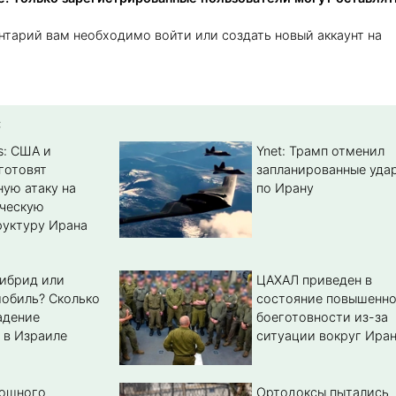
нтарий вам необходимо войти или создать новый аккаунт на
:
s: США и
Ynet: Трамп отменил
готовят
запланированные уда
ую атаку на
по Ирану
ическую
уктуру Ирана
гибрид или
ЦАХАЛ приведен в
обиль? Cколько
состояние повышенн
адение
боеготовности из-за
 в Израиле
ситуации вокруг Ира
мощного
Ортодоксы пытались