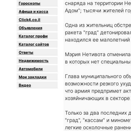
снаряда на территории Н
Гороскопы
Адом"; тысячи жителей г
Афиша и касса
Click4.co.il
Одна из жительниц обстр
Объявления
ракета "град" детонировал
Каталог профи
находился ее малолетний 
Каталог сайтов
Oтветы
Мэрия Нетивота отменила 
Недвижимость
в которых нет специальн
Автомобили
Глава муниципального об
Мои закладки
возможности резкого ухуд
Видео
что армия предпримет акт
хозяйничающих в секторе
Только за два последних 
"град", "кассам" и мином
легкие осколочные ранени