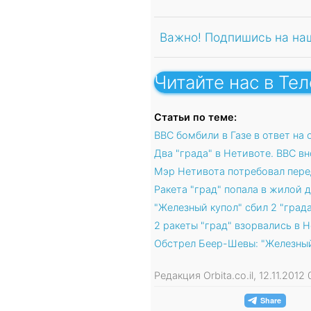
Важно! Подпишись на на
Читайте нас в Те
Статьи по теме:
ВВС бомбили в Газе в ответ на
Два "града" в Нетивоте. ВВС вн
Мэр Нетивота потребовал пер
Ракета "град" попала в жилой 
"Железный купол" сбил 2 "град
2 ракеты "град" взорвались в 
Обстрел Беер-Шевы: "Железный
Редакция Orbita.co.il, 12.11.201