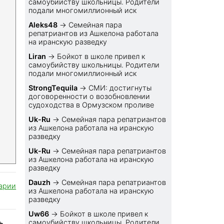
самоубийству школьницы. Родители
подали многомиллионный иск
Aleks48
→
Семейная пара
репатриантов из Ашкелона работала
на иранскую разведку
Liran
→
Бойкот в школе привел к
самоубийству школьницы. Родители
подали многомиллионный иск
StrongTequila
→
СМИ: достигнуты
договоренности о возобновлении
судоходства в Ормузском проливе
Uk-Ru
→
Семейная пара репатриантов
из Ашкелона работала на иранскую
разведку
Uk-Ru
→
Семейная пара репатриантов
из Ашкелона работала на иранскую
разведку
Dauzh
→
Семейная пара репатриантов
арии
из Ашкелона работала на иранскую
разведку
Uw66
→
Бойкот в школе привел к
самоубийству школьницы. Родители
ь