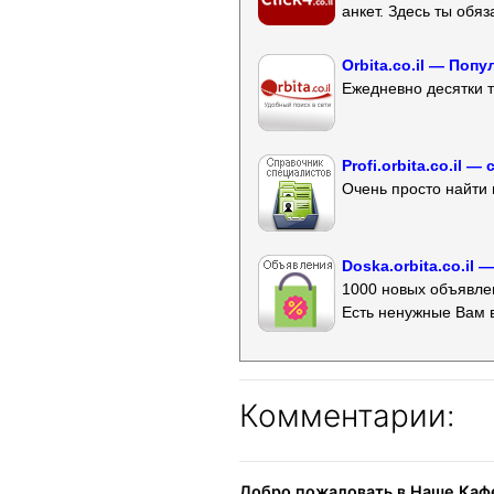
анкет. Здесь ты обя
Orbita.co.il — Поп
Ежедневно десятки т
Profi.orbita.co.il
Очень просто найти 
Doska.orbita.co.il
1000 новых объявлен
Есть ненужные Вам 
Комментарии:
Добро пожаловать в Наше Кафе