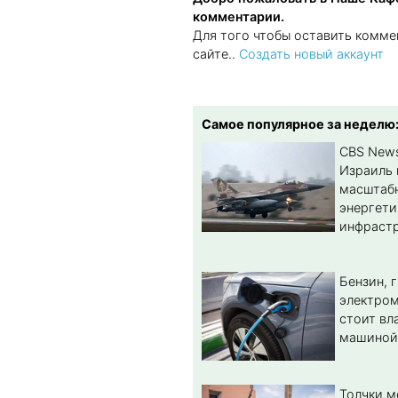
комментарии.
Для того чтобы оставить комме
сайте..
Создать новый аккаунт
Самое популярное за неделю
CBS New
Израиль 
масштабн
энергет
инфрастр
Бензин, 
электром
стоит вл
машиной
Толчки 