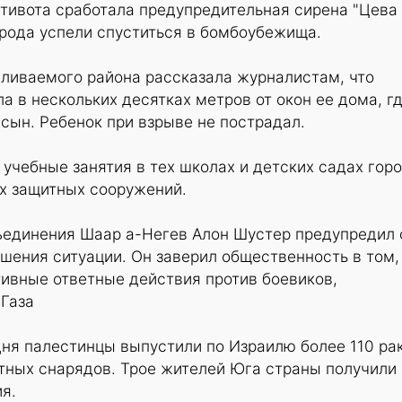
етивота сработала предупредительная сирена "Цева
орода успели спуститься в бомбоубежища.
еливаемого района рассказала журналистам, что
а в нескольких десятках метров от окон ее дома, г
сын. Ребенок при взрыве не пострадал.
учебные занятия в тех школах и детских садах горо
ых защитных сооружений.
ъединения Шаар а-Негев Алон Шустер предупредил 
шения ситуации. Он заверил общественность в том,
ивные ответные действия против боевиков,
 Газа
дня палестинцы выпустили по Израилю более 110 ра
етных снарядов. Трое жителей Юга страны получили
я.