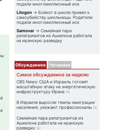
подали многомиллионный иск
Litogon
→
Бойкот в школе привел к
самоубийству школьницы. Родители
подали многомиллионный иск
Samovar
→
Семейная пара
репатриантов из Ашкелона работала
на иранскую разведку
ры
Обсуждаемое
Читаемое
Самое обсуждаемое за неделю
CBS News: США и Израиль готовят
масштабную атаку на энергетическую
инфраструктуру Ирана
(9)
ой
В Израиле выросли темпы эмиграции
населения, уезжают профессионалы
(9)
на
Семейная пара репатриантов из
Ашкелона работала на иранскую
разведку
(8)