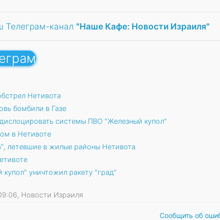
ш Телеграм-канал
"Наше Кафе: Новости Израиля"
леграм
 обстрел Нетивота
овь бомбили в Газе
едислоцировать системы ПВО "Железный купол"
дом в Нетивоте
а", летевшие в жилые районы Нетивота
Нетивоте
 купол" уничтожил ракету "град"
2 09:06, Новости Израиля
Сообщить об оши