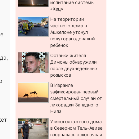
испытание системы
«Хец»
На территории
частного дома в
Ашкелоне утонул
де
полуторагодовалый
ребенок
Останки жителя
да,
Димоны обнаружили
после двухнедельных
розысков
о
В Израиле
зафиксирован первый
смертельный случай от
лихорадки Западного
Нила
кет
У многоэтажного дома
в Северном Тель-Авиве
взорвалась осколочная