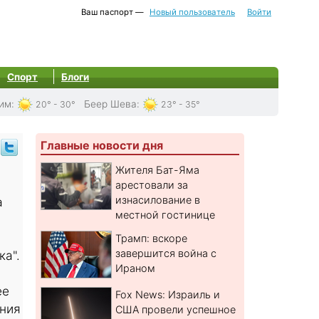
Ваш паспорт —
Новый пользователь
Войти
Спорт
Блоги
им
:
Беер Шева
:
20° - 30°
23° - 35°
Главные новости дня
Жителя Бат-Яма
арестовали за
изнасилование в
а
местной гостинице
Трамп: вскоре
завершится война с
а".
Ираном
ее
Fox News: Израиль и
ения
США провели успешное