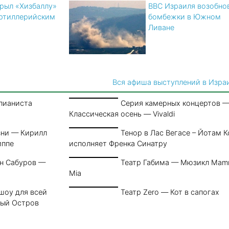
рыл «Хизбаллу»
ВВС Израиля возобно
ртиллерийским
бомбежки в Южном
Ливане
Вся афиша выступлений в Изра
пианиста
Серия камерных концертов 
Классическая осень — Vivaldi
зни — Кирилл
Тенор в Лас Вегасе – Йотам К
иппе
исполняет Френка Синатру
н Сабуров —
Театр Габима — Мюзикл Ma
Mia
шоу для всей
Театр Zero — Кот в сапогах
ный Остров