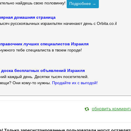
зательно найдешь свою половинку!
Подробнее →
улярная домашняя страница
ысяч русскоязычных израильтян начинают день с Orbita.co.il
 — справочник лучших специалистов Израиля
нужного тебе специалиста в твоем городе!
 — доска бесплатных объявлений Израиля
ий каждый день. Десятки тысяч посетителей.
вещи? Они кому-то нужны.
Продайте их с выгодой!
обновить коммент
! Только зарегистрированные пользователи могут оставлят