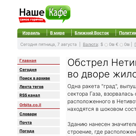
Израиль
В мире
Ближний Восток
Полити
Сегодня пятница, 7 августа |
Валюта
:
$
0₪
€
0₪
|
Обстрел Нетив
Главная
Сегодня
во дворе жил
Поиск в архиве
Одна ракета "град", выпу
Лента тегов
сектора Газа, взорвалась
RSS канал
расположенного в Нетивот
Orbita.co.il
находятся в шоковом сост
Словари
Почта
Зданию нанесен значител
Погода
строение, где расположен