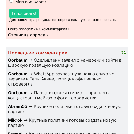
Мне все равно
Голосовать!
Для просмотра результатов опроса вам нужно проголосовать
Всего голосов: 749, комментариев 1
Страница опроса »
Последние комментарии
Gorbaum
→
Эдельштейн заявил о намерении войти в
широкую правящую коалицию
Gorbaum
→
WhatsApp захлестнула волна слухов о
теракте в Тель-Авиве, полиция официально
опровергла
Gorbaum
→
Палестинские активисты пришли в
концлагерь в майках с фото террористки
Abram55
→
Крупные политики готовы создать новую
партию
Mikrok
→
Крупные политики готовы создать новую
партию
Evgeni
→
Крупные политики готовы создать новую