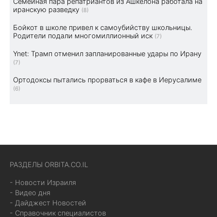
Семейная пара репатриантов из Ашкелона работала на
иранскую разведку
(8)
Бойкот в школе привел к самоубийству школьницы.
Родители подали многомиллионный иск
(7)
Ynet: Трамп отменил запланированные удары по Ирану
(7)
Ортодоксы пытались прорваться в кафе в Иерусалиме
(6)
РАЗДЕЛЫ ORBITA.CO.IL
- Новости Израиля
- Видео дня
- Дайджест Новостей
- Справочник специалистов