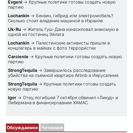
Evgeni
→
Крупные политики готовы создать новую
партию
Lochankin
→
Бензин, гибрид или электромобиль?
Cколько стоит владение машиной в Израиле
Uk-Ru
→
Житель Гуш-Дана изнасиловал знакомую в
одной из гостиниц Эйлата
Lochankin
→
Палестинские активисты пришли в
концлагерь в майках с фото террористки
Carciente
→
Крупные политики готовы создать новую
партию
StrongTequila
→
Завершилось расследование
убийства на съемной квартире Airbnb в Иерусалиме
StrongTequila
→
Крупные политики готовы создать
новую партию
Igor
→
Отец погибшей 7 октября обвинил «Ликуд» и
Либермана в финансировании ХАМАС
Обсуждаемое
Читаемое