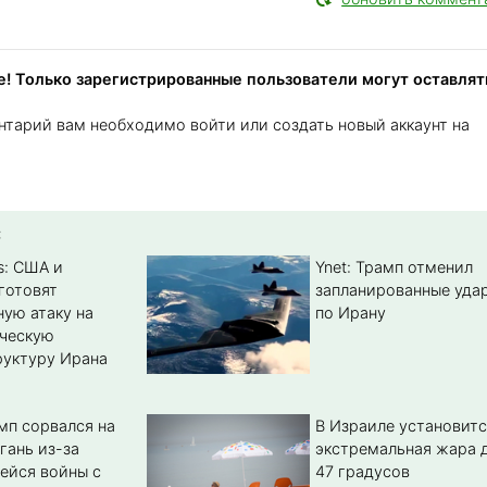
! Только зарегистрированные пользователи могут оставлят
нтарий вам необходимо войти или создать новый аккаунт на
:
s: США и
Ynet: Трамп отменил
готовят
запланированные уда
ую атаку на
по Ирану
ическую
уктуру Ирана
мп сорвался на
В Израиле установитс
гань из-за
экстремальная жара 
ейся войны с
47 градусов