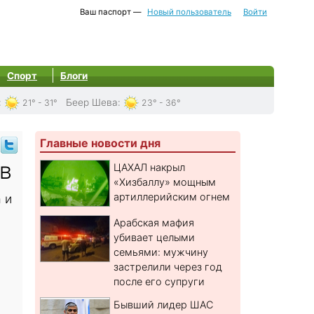
Ваш паспорт —
Новый пользователь
Войти
Спорт
Блоги
:
Беер Шева
:
21° - 31°
23° - 36°
Главные новости дня
в
ЦАХАЛ накрыл
«Хизбаллу» мощным
артиллерийским огнем
 и
Арабская мафия
убивает целыми
семьями: мужчину
застрелили через год
после его супруги
Бывший лидер ШАС