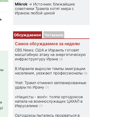
Mikrok
→
Источник: ближайшие
советники Трампа хотят мира с
Ираном любой ценой
ь
Обсуждаемое
Читаемое
Самое обсуждаемое за неделю
CBS News: США и Израиль готовят
масштабную атаку на энергетическую
инфраструктуру Ирана
(9)
В Израиле выросли темпы эмиграции
ры
населения, уезжают профессионалы
(9)
Ynet: Трамп отменил запланированные
удары по Ирану
(7)
«Нацисты - вон!»: толпа ортодоксов
напала на военнослужащих ЦАХАЛ в
я
Иерусалиме
(7)
до
Ортодоксы пытались прорваться в