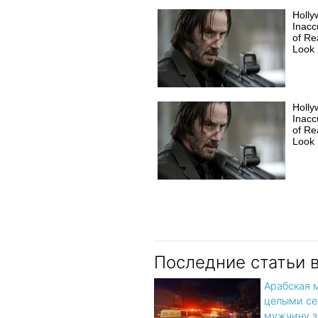
Holly
Inacc
of Rea
Look 
Holly
Inacc
of Rea
Look 
Последние статьи 
Арабская 
целыми се
мужчину з