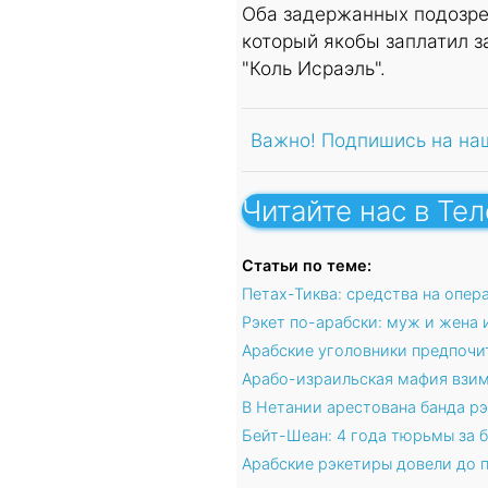
Оба задержанных подозре
который якобы заплатил з
"Коль Исраэль".
Важно! Подпишись на на
Читайте нас в Те
Статьи по теме:
Петах-Тиква: средства на опе
Рэкет по-арабски: муж и жена
Арабские уголовники предпоч
Арабо-израильская мафия взим
В Нетании арестована банда р
Бейт-Шеан: 4 года тюрьмы за 
Арабские рэкетиры довели до 