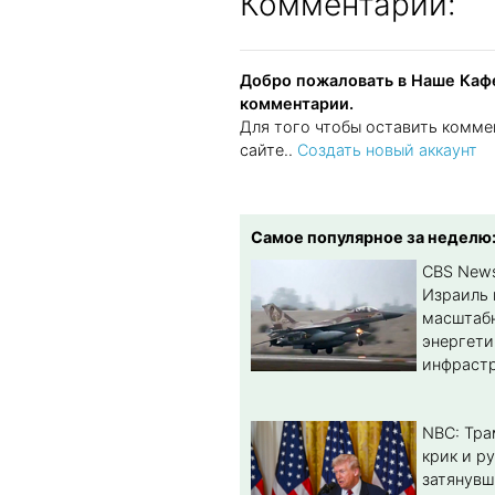
Комментарии:
Добро пожаловать в Наше Кафе
комментарии.
Для того чтобы оставить комме
сайте..
Создать новый аккаунт
Самое популярное за неделю
CBS New
Израиль 
масштабн
энергет
инфрастр
NBC: Тра
крик и ру
затянувш