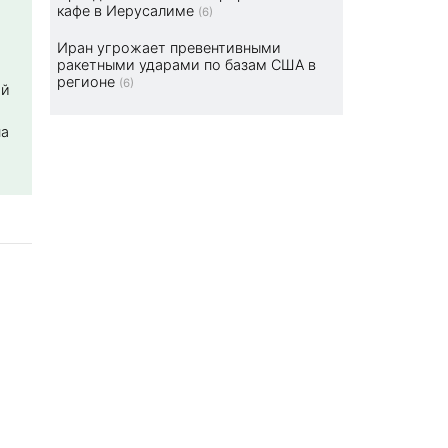
кафе в Иерусалиме
(6)
Иран угрожает превентивными
ракетными ударами по базам США в
регионе
(6)
ой
на