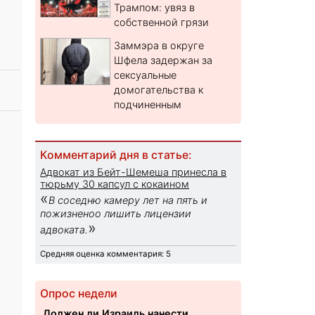
Трампом: увяз в
собственной грязи
Заммэра в округе
Шфела задержан за
сексуальные
домогательства к
подчиненным
Комментарий дня в статье:
Адвокат из Бейт-Шемеша принесла в
тюрьму 30 капсул с кокаином
«
В соседню камеру лет на пять и
пожизненоо лишить лицензии
»
адвоката.
Средняя оценка комментария: 5
Опрос недели
Должен ли Израиль нанести