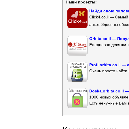
Наши проекты:
Найди свою полови
Click4.co.il — Самы
анкет. Здесь ты обя
Orbita.co.il — Поп
Ежедневно десятки т
Profi.orbita.co.il
Очень просто найти 
Doska.orbita.co.il
1000 новых объявлен
Есть ненужные Вам 