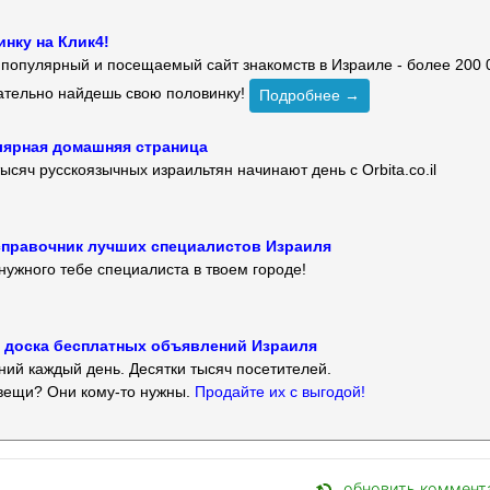
нку на Клик4!
й популярный и посещаемый сайт знакомств в Израиле - более 200 
зательно найдешь свою половинку!
Подробнее →
улярная домашняя страница
ысяч русскоязычных израильтян начинают день с Orbita.co.il
 — справочник лучших специалистов Израиля
нужного тебе специалиста в твоем городе!
 — доска бесплатных объявлений Израиля
ий каждый день. Десятки тысяч посетителей.
вещи? Они кому-то нужны.
Продайте их с выгодой!
обновить коммент