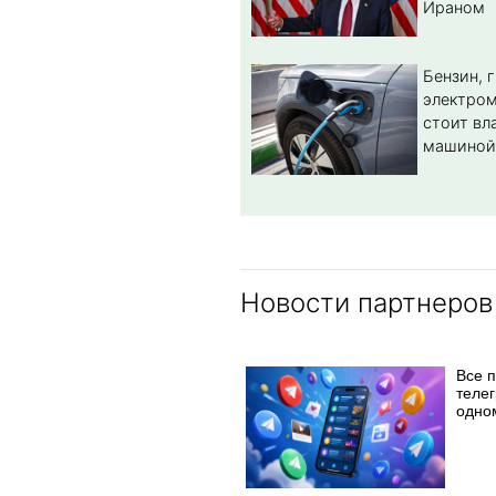
Ираном
Бензин, 
электром
стоит вл
машиной
Новости партнеров
Все 
телег
одно