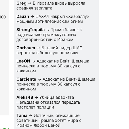
Greg
→
В Израиле вновь выросла
средняя зарплата
Dauzh
→
ЦАХАЛ накрыл «Хизбаллу»
000
мощным артиллерийским огнем
StrongTequila
→
Трамп близок к
подписанию промежуточных
договорённостей с Ираном
Gorbaum
→
Бывший лидер ШАС
вернется в большую политику
LeeON
→
Адвокат из Бейт-Шемеша
принесла в тюрьму 30 капсул с
кокаином
Carciente
→
Адвокат из Бейт-Шемеша
принесла в тюрьму 30 капсул с
кокаином
Aleks48
→
Убийца адвоката
Фельдмана отказался передать
пистолет полиции
Tania
→
Источник: ближайшие
советники Трампа хотят мира с
Ираном любой ценой
арии