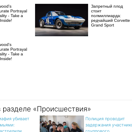
wood's
Запретный плод
urate Portrayal
стоит
lity - Take a
полмиллиарда:
Inside!
редчайший Corvette
Grand Sport
wood's
urate Portrayal
lity - Take a
Inside!
в разделе «Происшествия»
мафия убивает
Полиция проводит
мьями:
задержания участник
астрелили
группового