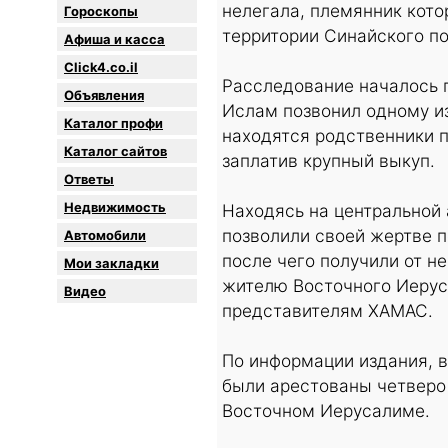
нелегала, племянник кот
Гороскопы
территории Синайского по
Афиша и касса
Click4.co.il
Расследование началось п
Объявления
Ислам позвонил одному из
Каталог профи
находятся родственники п
Каталог сайтов
заплатив крупный выкуп.
Oтветы
Недвижимость
Находясь на центральной 
позволили своей жертве 
Автомобили
после чего получили от н
Мои закладки
жителю Восточного Иерус
Видео
представителям ХАМАС.
По информации издания, в
были арестованы четверо
Восточном Иерусалиме.