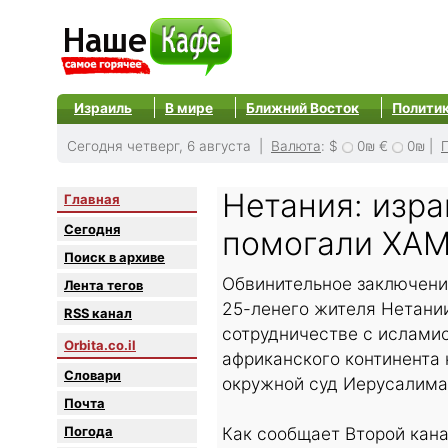
Израиль
В мире
Ближний Восток
Полити
Сегодня четверг, 6 августа |
Валюта
:
$
0₪
€
0₪
|
Нетания: изр
Главная
Сегодня
помогали ХАМ
Поиск в архиве
Обвинительное заключени
Лента тегов
25-ленего жителя Нетани
RSS канал
сотрудничестве с ислами
Orbita.co.il
африканского континента 
Словари
окружной суд Иерусалима
Почта
Погода
Как сообщает Второй кана