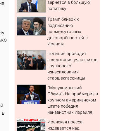
вернется в большую
на
политику
Трамп близок к
подписанию
промежуточных
ну
договорённостей с
ько
Ираном
Полиция проводит
задержания участников
группового
изнасилования
старшеклассницы
"Мусульманский
Обама": На праймериз в
крупном американском
ей
штате победил
 в
ненавистник Израиля
Иранская пресса
издевается над