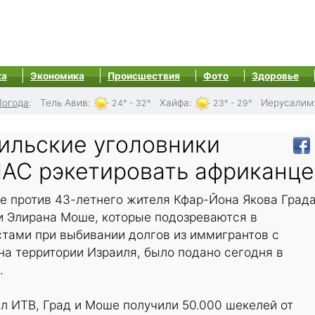
ка
Экономика
Происшествия
Фото
Здоровье
Погода
:
Тель Авив
:
Хайфа
:
Иерусалим
24° - 32°
23° - 29°
аильские уголовники
АС рэкетировать африканце
е против 43-летнего жителя Кфар-Йона Якова Града
и Элирана Моше, которые подозреваются в
стами при выбивании долгов из иммигрантов с
на территории Израиля, было подано сегодня в
.
л ИТВ, Град и Моше получили 50.000 шекелей от