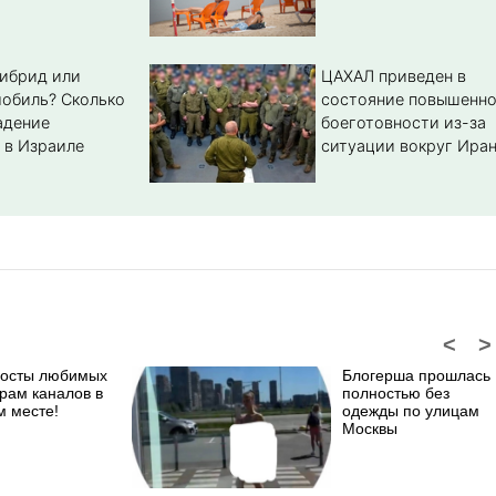
гибрид или
ЦАХАЛ приведен в
обиль? Cколько
состояние повышенн
адение
боеготовности из-за
 в Израиле
ситуации вокруг Ира
<
>
посты любимых
Блогерша прошлась
рам каналов в
полностью без
м месте!
одежды по улицам
Москвы