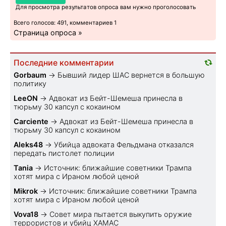
Для просмотра результатов опроса вам нужно проголосовать
Всего голосов: 491, комментариев 1
Страница опроса »
Последние комментарии
Gorbaum
→
Бывший лидер ШАС вернется в большую
политику
LeeON
→
Адвокат из Бейт-Шемеша принесла в
тюрьму 30 капсул с кокаином
Carciente
→
Адвокат из Бейт-Шемеша принесла в
тюрьму 30 капсул с кокаином
Aleks48
→
Убийца адвоката Фельдмана отказался
передать пистолет полиции
Tania
→
Источник: ближайшие советники Трампа
хотят мира с Ираном любой ценой
Mikrok
→
Источник: ближайшие советники Трампа
хотят мира с Ираном любой ценой
Vova18
→
Совет мира пытается выкупить оружие
террористов и убийц ХАМАС