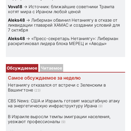
Vova18
→
Источник: ближайшие советники Трампа
хотят мира с Ираном любой ценой
Aleks48
→
Либерман обвинил Нетаниягу в отказе от
ликвидации главарей ХАМАС и создании условий для
7 октября
Aleks48
→
«Пресс-секретарь Нетаниягу»: Либерман
раскритиковал лидера блока МЕРЕЦ и «Аводы»
Обсуждаемое
Читаемое
Самое обсуждаемое за неделю
Нетаниягу отказался от встречи с Зеленским в
Вашингтоне
(23)
CBS News: США и Израиль готовят масштабную атаку
на энергетическую инфраструктуру Ирана
(9)
В Израиле выросли темпы эмиграции населения,
уезжают профессионалы
(9)