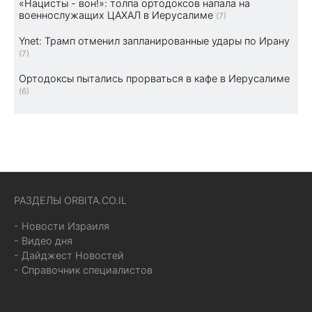
«Нацисты - вон!»: толпа ортодоксов напала на
военнослужащих ЦАХАЛ в Иерусалиме
(7)
Ynet: Трамп отменил запланированные удары по Ирану
(7)
Ортодоксы пытались прорваться в кафе в Иерусалиме
(6)
РАЗДЕЛЫ ORBITA.CO.IL
- Новости Израиля
- Видео дня
- Дайджест Новостей
- Справочник специалистов