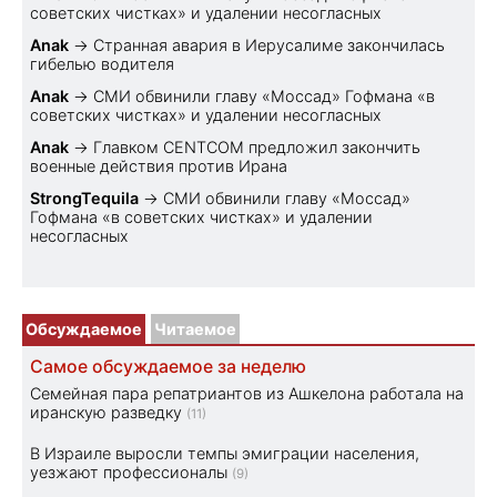
советских чистках» и удалении несогласных
Anak
→
Странная авария в Иерусалиме закончилась
гибелью водителя
Anak
→
СМИ обвинили главу «Моссад» Гофмана «в
советских чистках» и удалении несогласных
Anak
→
Главком CENTCOM предложил закончить
военные действия против Ирана
StrongTequila
→
СМИ обвинили главу «Моссад»
Гофмана «в советских чистках» и удалении
несогласных
Обсуждаемое
Читаемое
Самое обсуждаемое за неделю
Семейная пара репатриантов из Ашкелона работала на
иранскую разведку
(11)
В Израиле выросли темпы эмиграции населения,
уезжают профессионалы
(9)