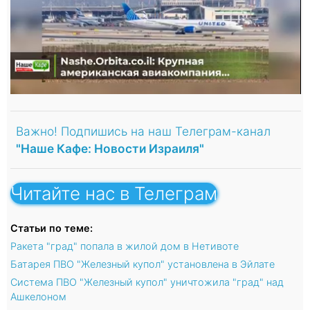
Важно! Подпишись на наш Телеграм-канал
"Наше Кафе: Новости Израиля"
Читайте нас в Телеграм
Статьи по теме:
Ракета "град" попала в жилой дом в Нетивоте
Батарея ПВО "Железный купол" установлена в Эйлате
Система ПВО "Железный купол" уничтожила "град" над
Ашкелоном