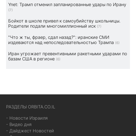
Ynet: Трамп отменил запланированные удары по Ирану
(7)
Бойкот в школе привел к самоубийству школьницы.
Родители подали многомиллионный иск
(7)
"Что ж ты, фраер, сдал назад?": иранские СМИ
издеваются над непоследовательностью Трампа
(6)
Иран угрожает превентивными ракетными ударами по
базам США в регионе
(6)
РАЗДЕЛЫ ORBITA.CO.IL
- Новости Израиля
- Видео дня
- Дайджест Новостей