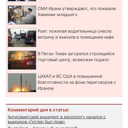
СМИ Ирана утверждают, что показали
Хаменаи-младшего
Раат: пожилая водительница снесла
витрину и въехала в помещение кафе
В Петах-Тикве загорелся строящийся
торговый центр, возможен поджог
ЦАХАЛ и ВС США в повышенной
боеготовности на фоне переговоров с
Ираном
Комментарий дня в статье:
Антисемитский инцидент в аэропорту начался с
выкриков «Гитлер был прав»
«
»