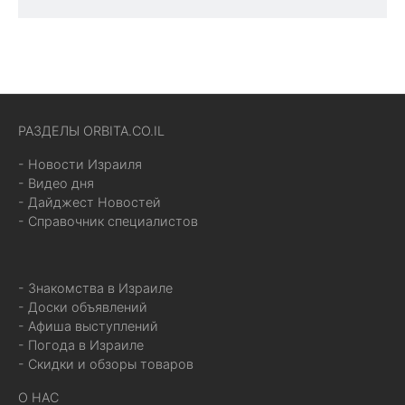
РАЗДЕЛЫ ORBITA.CO.IL
- Новости Израиля
- Видео дня
- Дайджест Новостей
- Справочник специалистов
- Знакомства в Израиле
- Доски объявлений
- Афиша выступлений
- Погода в Израиле
- Скидки и обзоры товаров
О НАС