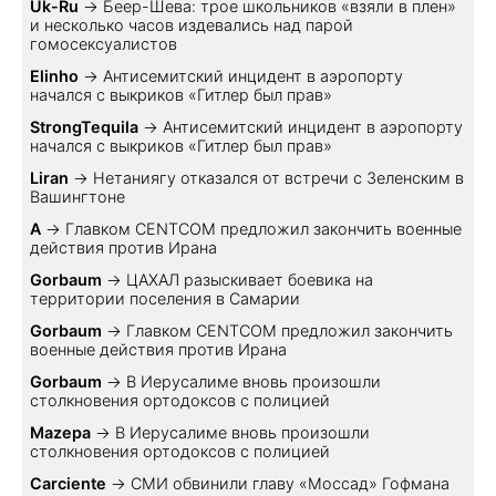
Uk-Ru
→
Беер-Шева: трое школьников «взяли в плен»
и несколько часов издевались над парой
гомосексуалистов
Elinho
→
Антисемитский инцидент в аэропорту
начался с выкриков «Гитлер был прав»
StrongTequila
→
Антисемитский инцидент в аэропорту
начался с выкриков «Гитлер был прав»
Liran
→
Нетаниягу отказался от встречи с Зеленским в
Вашингтоне
A
→
Главком CENTCOM предложил закончить военные
действия против Ирана
Gorbaum
→
ЦАХАЛ разыскивает боевика на
территории поселения в Самарии
Gorbaum
→
Главком CENTCOM предложил закончить
военные действия против Ирана
Gorbaum
→
В Иерусалиме вновь произошли
столкновения ортодоксов с полицией
Mazepa
→
В Иерусалиме вновь произошли
столкновения ортодоксов с полицией
Carciente
→
СМИ обвинили главу «Моссад» Гофмана