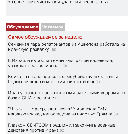
«в советских чистках» и удалении несогласных
Обсуждаемое
Читаемое
Самое обсуждаемое за неделю
Семейная пара репатриантов из Ашкелона работала на
иранскую разведку
(10)
В Израиле выросли темпы эмиграции населения,
уезжают профессионалы
(9)
Бойкот в школе привел к самоубийству школьницы.
Родители подали многомиллионный иск
(7)
Иран угрожает превентивными ракетными ударами по
базам США в регионе
(6)
"Что ж ты, фраер, сдал назад?": иранские СМИ
издеваются над непоследовательностью Трампа
(6)
Главком CENTCOM предложил закончить военные
действия против Ирана
(6)