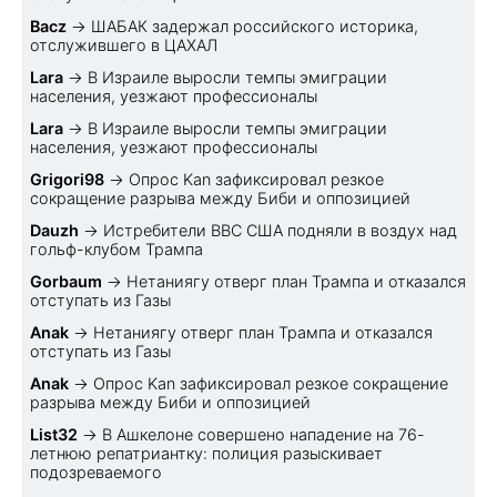
Bacz
→
ШАБАК задержал российского историка,
отслужившего в ЦАХАЛ
Lara
→
В Израиле выросли темпы эмиграции
населения, уезжают профессионалы
Lara
→
В Израиле выросли темпы эмиграции
населения, уезжают профессионалы
Grigori98
→
Опрос Kan зафиксировал резкое
сокращение разрыва между Биби и оппозицией
Dauzh
→
Истребители ВВС США подняли в воздух над
гольф-клубом Трампа
Gorbaum
→
Нетаниягу отверг план Трампа и отказался
отступать из Газы
Anak
→
Нетаниягу отверг план Трампа и отказался
отступать из Газы
Anak
→
Опрос Kan зафиксировал резкое сокращение
разрыва между Биби и оппозицией
List32
→
В Ашкелоне совершено нападение на 76-
летнюю репатриантку: полиция разыскивает
подозреваемого