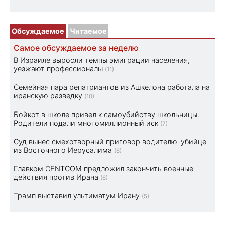
Обсуждаемое
Читаемое
Самое обсуждаемое за неделю
В Израиле выросли темпы эмиграции населения,
уезжают профессионалы
(11)
Семейная пара репатриантов из Ашкелона работала на
иранскую разведку
(10)
Бойкот в школе привел к самоубийству школьницы.
Родители подали многомиллионный иск
(7)
Суд вынес смехотворный приговор водителю-убийце
из Восточного Иерусалима
(6)
Главком CENTCOM предложил закончить военные
действия против Ирана
(6)
Трамп выставил ультиматум Ирану
(5)