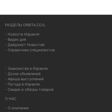
РАЗДЕЛЫ ORBITA.CO.IL
- Новости Израиля
- Видео дня
- Дайджест Новостей
- Справочник специалистов
- Знакомства в Израиле
- Доски объявлений
- Афиша выступлений
- Погода в Израиле
- Скидки и обзоры товаров
О НАС
- О компании