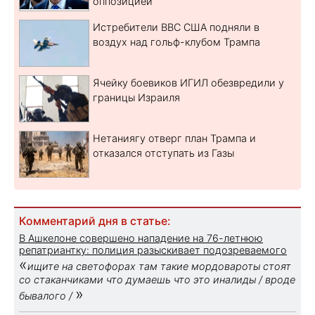
оппозицией
Истребители ВВС США подняли в
воздух над гольф-клубом Трампа
Ячейку боевиков ИГИЛ обезвредили у
границы Израиля
Нетаниягу отверг план Трампа и
отказался отступать из Газы
Комментарий дня в статье:
В Ашкелоне совершено нападение на 76-летнюю
репатриантку: полиция разыскивает подозреваемого
«
ищите на светофорах там такие мордовароты стоят
со стаканчиками что думаешь что это иналиды / вроде
»
бывалого /