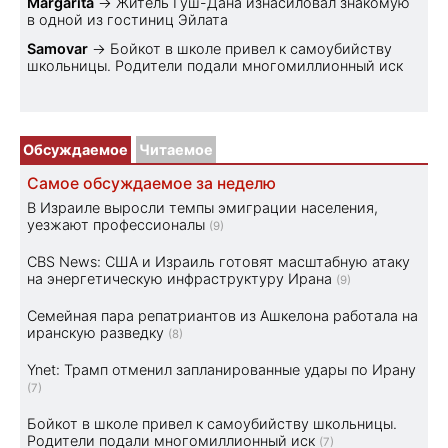
Margarita
→
Житель Гуш-Дана изнасиловал знакомую
в одной из гостиниц Эйлата
Samovar
→
Бойкот в школе привел к самоубийству
школьницы. Родители подали многомиллионный иск
Обсуждаемое
Читаемое
Самое обсуждаемое за неделю
В Израиле выросли темпы эмиграции населения,
уезжают профессионалы
(9)
CBS News: США и Израиль готовят масштабную атаку
на энергетическую инфраструктуру Ирана
(9)
Семейная пара репатриантов из Ашкелона работала на
иранскую разведку
(8)
Ynet: Трамп отменил запланированные удары по Ирану
(7)
Бойкот в школе привел к самоубийству школьницы.
Родители подали многомиллионный иск
(7)