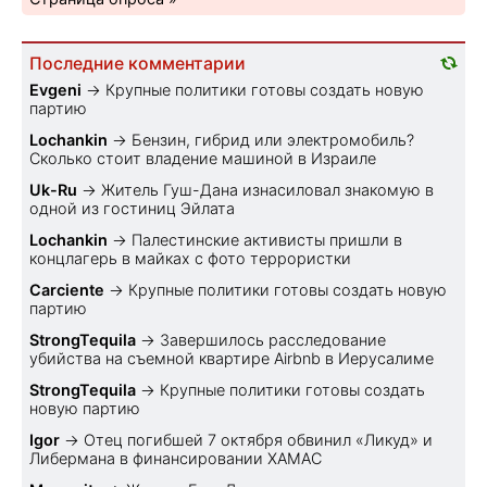
Последние комментарии
Evgeni
→
Крупные политики готовы создать новую
партию
Lochankin
→
Бензин, гибрид или электромобиль?
Cколько стоит владение машиной в Израиле
Uk-Ru
→
Житель Гуш-Дана изнасиловал знакомую в
одной из гостиниц Эйлата
Lochankin
→
Палестинские активисты пришли в
концлагерь в майках с фото террористки
Carciente
→
Крупные политики готовы создать новую
партию
StrongTequila
→
Завершилось расследование
убийства на съемной квартире Airbnb в Иерусалиме
StrongTequila
→
Крупные политики готовы создать
новую партию
Igor
→
Отец погибшей 7 октября обвинил «Ликуд» и
Либермана в финансировании ХАМАС