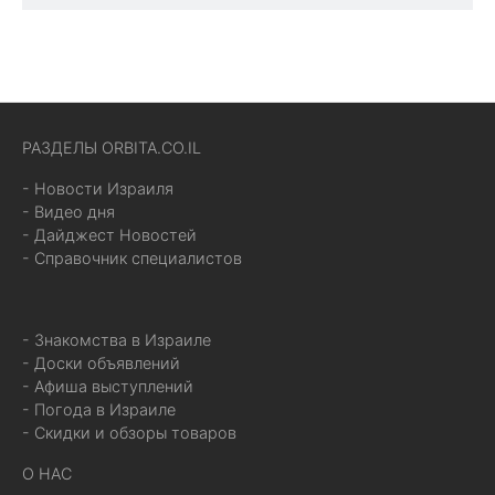
РАЗДЕЛЫ ORBITA.CO.IL
- Новости Израиля
- Видео дня
- Дайджест Новостей
- Справочник специалистов
- Знакомства в Израиле
- Доски объявлений
- Афиша выступлений
- Погода в Израиле
- Скидки и обзоры товаров
О НАС