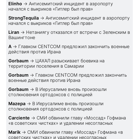
Elinho
→
Антисемитский инцидент в аэропорту
начался с выкриков «Гитлер был прав»
StrongTequila
→
Антисемитский инцидент в аэропорту
начался с выкриков «Гитлер был прав»
Liran
→
Нетаниягу отказался от встречи с Зеленским в
Вашингтоне
A
→
Главком CENTCOM предложил закончить военные
действия против Ирана
Gorbaum
→
ЦАХАЛ разыскивает боевика на
территории поселения в Самарии
Gorbaum
→
Главком CENTCOM предложил закончить
военные действия против Ирана
Gorbaum
→
В Иерусалиме вновь произошли
столкновения ортодоксов с полицией
Mazepa
→
В Иерусалиме вновь произошли
столкновения ортодоксов с полицией
Carciente
→
СМИ обвинили главу «Моссад» Гофмана
«в советских чистках» и удалении несогласных
Marik
→
СМИ обвинили главу «Моссад» Гофмана «в
советских чистках» и удалении несогласных