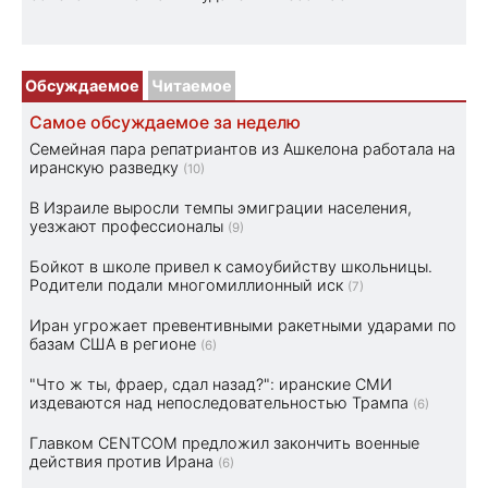
Обсуждаемое
Читаемое
Самое обсуждаемое за неделю
Семейная пара репатриантов из Ашкелона работала на
иранскую разведку
(10)
В Израиле выросли темпы эмиграции населения,
уезжают профессионалы
(9)
Бойкот в школе привел к самоубийству школьницы.
Родители подали многомиллионный иск
(7)
Иран угрожает превентивными ракетными ударами по
базам США в регионе
(6)
"Что ж ты, фраер, сдал назад?": иранские СМИ
издеваются над непоследовательностью Трампа
(6)
Главком CENTCOM предложил закончить военные
действия против Ирана
(6)