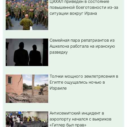
ЦАХАЛ приведен в состояние
повышенной боеготовности из-за
ситуации вокруг Ирана
Семейная пара репатриантов из
Ашкелона работала на иранскую
разведку
Толчки мощного землетрясения в
Египте ощущались ночью в
Израиле
Антисемитский инцидент в
аэропорту начался с выкриков
«Гитлер был прав»