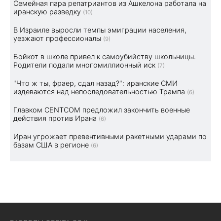
Семейная пара репатриантов из Ашкелона работала на
иранскую разведку
(10)
В Израиле выросли темпы эмиграции населения,
уезжают профессионалы
(9)
Бойкот в школе привел к самоубийству школьницы.
Родители подали многомиллионный иск
(7)
"Что ж ты, фраер, сдал назад?": иранские СМИ
издеваются над непоследовательностью Трампа
(6)
Главком CENTCOM предложил закончить военные
действия против Ирана
(6)
Иран угрожает превентивными ракетными ударами по
базам США в регионе
(6)