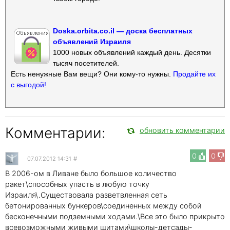
Doska.orbita.co.il — доска бесплатных
объявлений Израиля
1000 новых объявлений каждый день. Десятки
тысяч посетителей.
Есть ненужные Вам вещи? Они кому-то нужны.
Продайте их
с выгодой!
Комментарии:
обновить комментарии
0
0
07.07.2012 14:31
#
В 2006-ом в Ливане было большое количество
ракет\способных упасть в любую точку
Израиля\.Существовала разветвленная сеть
бетонированных бункеров\соединенных между собой
бесконечными подземными ходами.\Все это было прикрыто
всевозможными живыми щитами\школы-детсады-