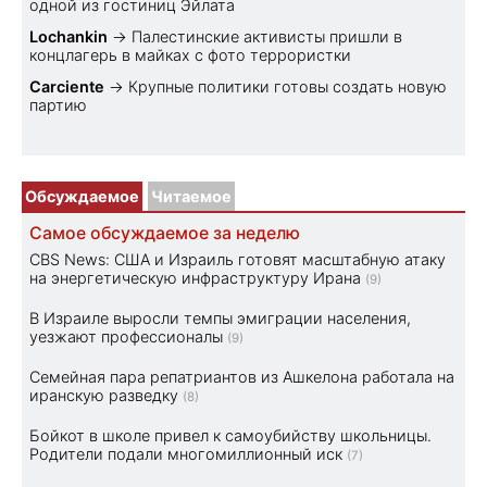
одной из гостиниц Эйлата
Lochankin
→
Палестинские активисты пришли в
концлагерь в майках с фото террористки
Carciente
→
Крупные политики готовы создать новую
партию
Обсуждаемое
Читаемое
Самое обсуждаемое за неделю
CBS News: США и Израиль готовят масштабную атаку
на энергетическую инфраструктуру Ирана
(9)
В Израиле выросли темпы эмиграции населения,
уезжают профессионалы
(9)
Семейная пара репатриантов из Ашкелона работала на
иранскую разведку
(8)
Бойкот в школе привел к самоубийству школьницы.
Родители подали многомиллионный иск
(7)