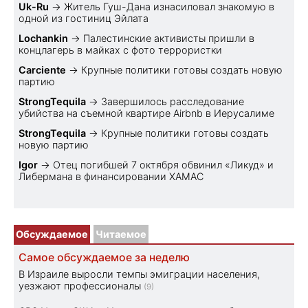
Uk-Ru
→
Житель Гуш-Дана изнасиловал знакомую в
одной из гостиниц Эйлата
Lochankin
→
Палестинские активисты пришли в
концлагерь в майках с фото террористки
Carciente
→
Крупные политики готовы создать новую
партию
StrongTequila
→
Завершилось расследование
убийства на съемной квартире Airbnb в Иерусалиме
StrongTequila
→
Крупные политики готовы создать
новую партию
Igor
→
Отец погибшей 7 октября обвинил «Ликуд» и
Либермана в финансировании ХАМАС
Обсуждаемое
Читаемое
Самое обсуждаемое за неделю
В Израиле выросли темпы эмиграции населения,
уезжают профессионалы
(9)