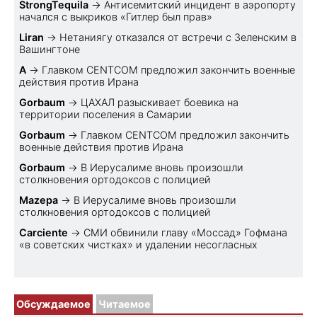
StrongTequila
→
Антисемитский инцидент в аэропорту
начался с выкриков «Гитлер был прав»
Liran
→
Нетаниягу отказался от встречи с Зеленским в
Вашингтоне
A
→
Главком CENTCOM предложил закончить военные
действия против Ирана
Gorbaum
→
ЦАХАЛ разыскивает боевика на
территории поселения в Самарии
Gorbaum
→
Главком CENTCOM предложил закончить
военные действия против Ирана
Gorbaum
→
В Иерусалиме вновь произошли
столкновения ортодоксов с полицией
Mazepa
→
В Иерусалиме вновь произошли
столкновения ортодоксов с полицией
Carciente
→
СМИ обвинили главу «Моссад» Гофмана
«в советских чистках» и удалении несогласных
Обсуждаемое
Читаемое