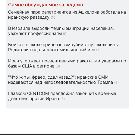
Самое обсуждаемое за неделю
Семейная пара репатриантов из Ашкелона работала на
иранскую разведку
(10)
В Израиле выросли темпы эмиграции населения,
уезжают профессионалы
(9)
Бойкот в школе привел к самоубийству школьницы.
Родители подали многомиллионный иск
(7)
Иран угрожает превентивными ракетными ударами по
базам США в регионе
(6)
"Что ж ты, фраер, сдал назад?": иранские СМИ
издеваются над непоследовательностью Трампа
(6)
Главком CENTCOM предложил закончить военные
действия против Ирана
(6)