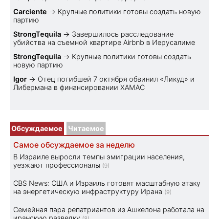
Carciente
→
Крупные политики готовы создать новую
партию
StrongTequila
→
Завершилось расследование
убийства на съемной квартире Airbnb в Иерусалиме
StrongTequila
→
Крупные политики готовы создать
новую партию
Igor
→
Отец погибшей 7 октября обвинил «Ликуд» и
Либермана в финансировании ХАМАС
Обсуждаемое
Читаемое
Самое обсуждаемое за неделю
В Израиле выросли темпы эмиграции населения,
уезжают профессионалы
(9)
CBS News: США и Израиль готовят масштабную атаку
на энергетическую инфраструктуру Ирана
(9)
Семейная пара репатриантов из Ашкелона работала на
иранскую разведку
(8)