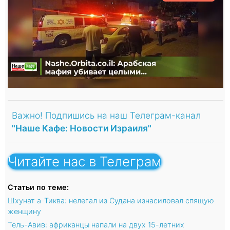
Важно! Подпишись на наш Телеграм-канал
"Наше Кафе: Новости Израиля"
Читайте нас в Телеграм
Статьи по теме:
Шхунат а-Тиква: нелегал из Судана изнасиловал спящую
женщину
Тель-Авив: африканцы напали на двух 15-летних