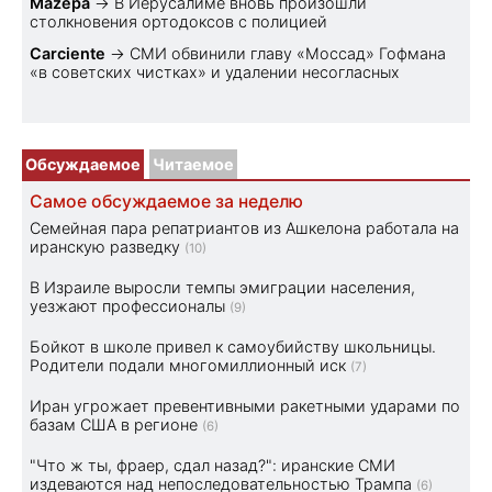
Mazepa
→
В Иерусалиме вновь произошли
столкновения ортодоксов с полицией
Carciente
→
СМИ обвинили главу «Моссад» Гофмана
«в советских чистках» и удалении несогласных
Обсуждаемое
Читаемое
Самое обсуждаемое за неделю
Семейная пара репатриантов из Ашкелона работала на
иранскую разведку
(10)
В Израиле выросли темпы эмиграции населения,
уезжают профессионалы
(9)
Бойкот в школе привел к самоубийству школьницы.
Родители подали многомиллионный иск
(7)
Иран угрожает превентивными ракетными ударами по
базам США в регионе
(6)
"Что ж ты, фраер, сдал назад?": иранские СМИ
издеваются над непоследовательностью Трампа
(6)