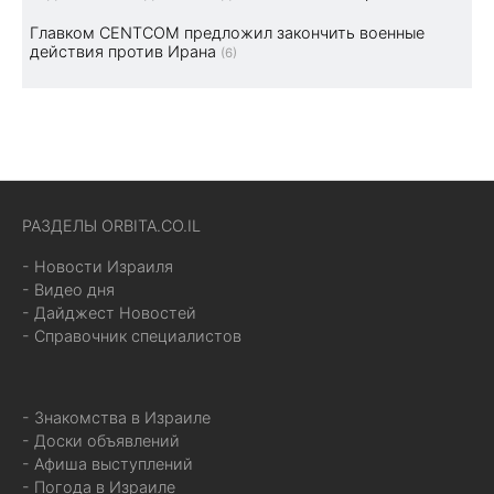
Главком CENTCOM предложил закончить военные
действия против Ирана
(6)
РАЗДЕЛЫ ORBITA.CO.IL
- Новости Израиля
- Видео дня
- Дайджест Новостей
- Справочник специалистов
- Знакомства в Израиле
- Доски объявлений
- Афиша выступлений
- Погода в Израиле