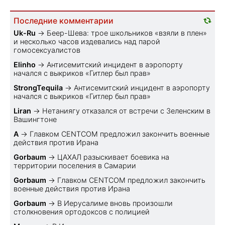
Последние комментарии
Uk-Ru
→
Беер-Шева: трое школьников «взяли в плен»
и несколько часов издевались над парой
гомосексуалистов
Elinho
→
Антисемитский инцидент в аэропорту
начался с выкриков «Гитлер был прав»
StrongTequila
→
Антисемитский инцидент в аэропорту
начался с выкриков «Гитлер был прав»
Liran
→
Нетаниягу отказался от встречи с Зеленским в
Вашингтоне
A
→
Главком CENTCOM предложил закончить военные
действия против Ирана
Gorbaum
→
ЦАХАЛ разыскивает боевика на
территории поселения в Самарии
Gorbaum
→
Главком CENTCOM предложил закончить
военные действия против Ирана
Gorbaum
→
В Иерусалиме вновь произошли
столкновения ортодоксов с полицией