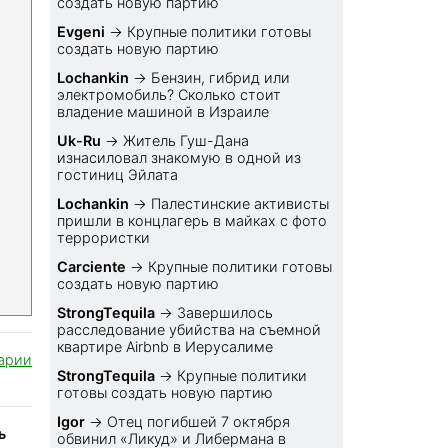
создать новую партию
Evgeni
→
Крупные политики готовы
создать новую партию
Lochankin
→
Бензин, гибрид или
электромобиль? Cколько стоит
владение машиной в Израиле
Uk-Ru
→
Житель Гуш-Дана
изнасиловал знакомую в одной из
гостиниц Эйлата
Lochankin
→
Палестинские активисты
пришли в концлагерь в майках с фото
террористки
Carciente
→
Крупные политики готовы
создать новую партию
StrongTequila
→
Завершилось
расследование убийства на съемной
квартире Airbnb в Иерусалиме
арии
StrongTequila
→
Крупные политики
готовы создать новую партию
Igor
→
Отец погибшей 7 октября
ь
обвинил «Ликуд» и Либермана в