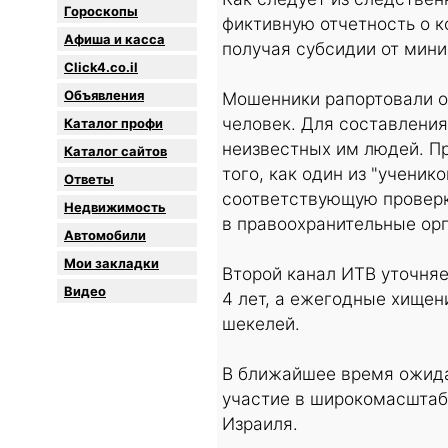
Гороскопы
фиктивную отчетность о к
Афиша и касса
получая субсидии от мин
Click4.co.il
Объявления
Мошенники рапортовали о 
человек. Для составления
Каталог профи
неизвестных им людей. П
Каталог сайтов
того, как один из "учени
Oтветы
соответствующую проверку
Недвижимость
в правоохранительные ор
Автомобили
Мои закладки
Второй канал ИТВ уточня
Видео
4 лет, а ежегодные хищен
шекелей.
В ближайшее время ожида
участие в широкомасштаб
Израиля.