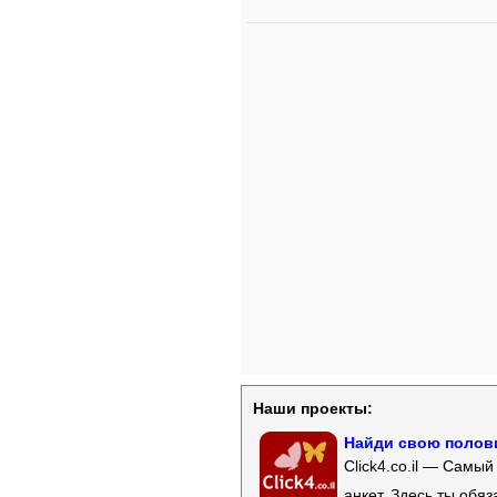
Наши проекты:
Найди свою полови
Click4.co.il — Самы
анкет. Здесь ты обя