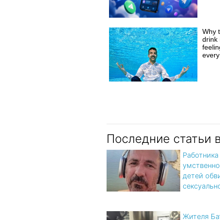
Why t
drink 
feeli
every
Последние статьи 
Работника
умственно
детей обв
сексуальн
Жителя Ба