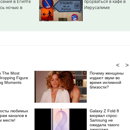
сения в Египте
прорваться в кафе в
сь ночью в
Иерусалиме
<
>
h The Most
Почему женщины
ropping Figure
издают звуки во
ing Moments
время интимной
близости?
посты любимых
Galaxy Z Fold 8
рам каналов в
взорвал спрос:
м месте!
Samsung не
ожидала такого
ажиотажа