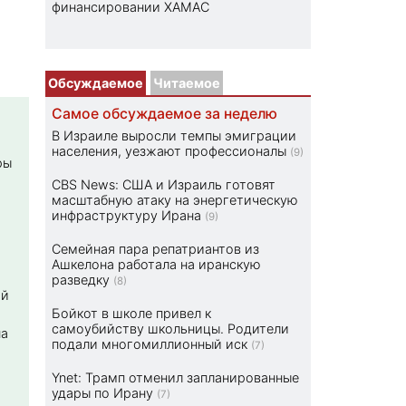
финансировании ХАМАС
Обсуждаемое
Читаемое
Самое обсуждаемое за неделю
В Израиле выросли темпы эмиграции
населения, уезжают профессионалы
(9)
ры
CBS News: США и Израиль готовят
масштабную атаку на энергетическую
инфраструктуру Ирана
(9)
Семейная пара репатриантов из
Ашкелона работала на иранскую
разведку
(8)
ой
Бойкот в школе привел к
самоубийству школьницы. Родители
на
подали многомиллионный иск
(7)
Ynet: Трамп отменил запланированные
удары по Ирану
(7)