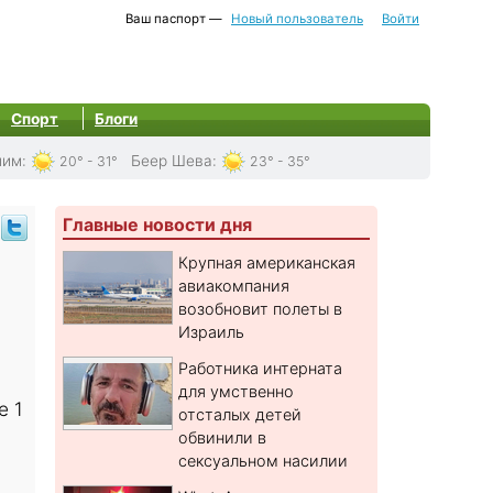
Ваш паспорт —
Новый пользователь
Войти
Спорт
Блоги
лим
:
Беер Шева
:
20° - 31°
23° - 35°
Главные новости дня
Крупная американская
авиакомпания
возобновит полеты в
Израиль
Работника интерната
для умственно
е 1
отсталых детей
обвинили в
сексуальном насилии