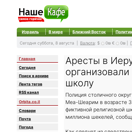
Израиль
В мире
Ближний Восток
Полити
Сегодня суббота, 8 августа |
Валюта
:
$
0₪
€
0₪
|
Аресты в Иер
Главная
Сегодня
организовали
Поиск в архиве
школу
Лента тегов
RSS канал
Полиция столичного округ
Меа-Шеарим в возрасте 35
Orbita.co.il
фиктивной религиозной шк
Словари
миллиона шекелей, сообща
Почта
Погода
Как следует из следстве