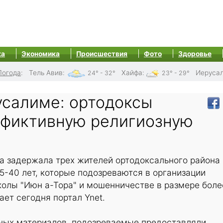
ка
Экономика
Происшествия
Фото
Здоровье
Погода
:
Тель Авив
:
Хайфа
:
Иеруса
24° - 32°
23° - 29°
усалиме: ортодоксы
 фиктивную религиозную
а задержала трех жителей ортодоксального района
-40 лет, которые подозреваются в организации
олы "Июн а-Тора" и мошенничестве в размере боле
ет сегодня портал Ynet.
нных материалов, подозреваемые предоставляли