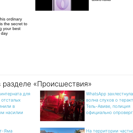
his ordinary
is the secret to
ng your best
 day
в разделе «Происшествия»
 интерната для
WhatsApp захлестнула
 отсталых
волна слухов о теракт
инили в
Тель-Авиве, полиция
ом насилии
официально опроверг
т-Яма
На территории частн