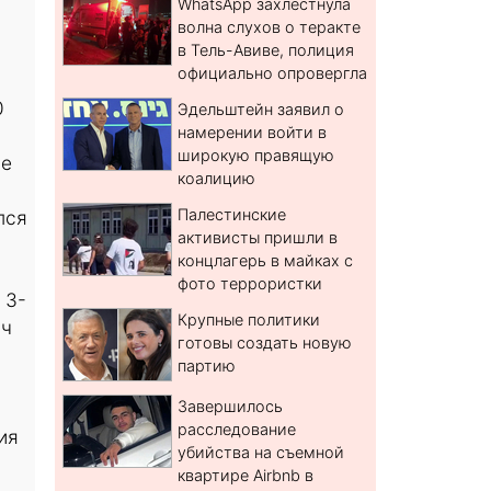
WhatsApp захлестнула
волна слухов о теракте
в Тель-Авиве, полиция
официально опровергла
0
Эдельштейн заявил о
намерении войти в
широкую правящую
ле
коалицию
Палестинские
лся
активисты пришли в
концлагерь в майках с
фото террористки
 3-
Крупные политики
яч
готовы создать новую
партию
Завершилось
расследование
ия
убийства на съемной
квартире Airbnb в