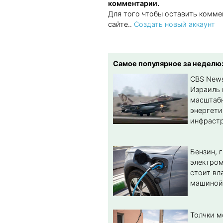
комментарии.
Для того чтобы оставить комме
сайте..
Создать новый аккаунт
Самое популярное за неделю
CBS New
Израиль 
масштабн
энергет
инфрастр
Бензин, 
электром
стоит вл
машиной
Толчки 