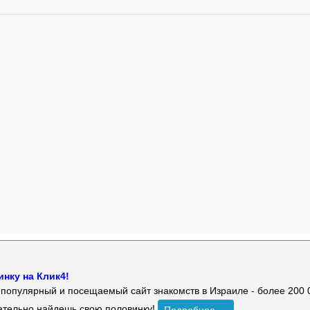
нку на Клик4!
й популярный и посещаемый сайт знакомств в Израиле - более 200 
зательно найдешь свою половинку!