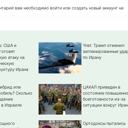
нтарий вам необходимо войти или создать новый аккаунт на
:
s: США и
Ynet: Трамп отменил
готовят
запланированные уда
ую атаку на
по Ирану
ическую
уктуру Ирана
гибрид или
ЦАХАЛ приведен в
обиль? Cколько
состояние повышенн
адение
боеготовности из-за
 в Израиле
ситуации вокруг Ира
мощного
Ортодоксы пытались