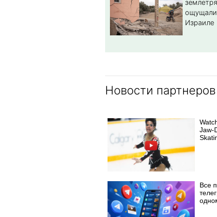
землетря
ощущали
Израиле
Новости партнеров
Watc
Jaw‑D
Skat
Все 
телег
одно