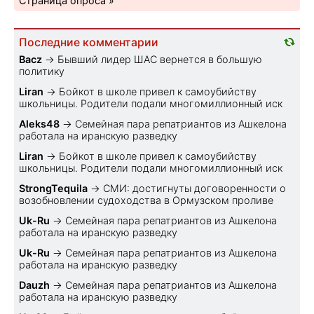
Страница опроса »
Последние комментарии
Bacz
→
Бывший лидер ШАС вернется в большую
политику
Liran
→
Бойкот в школе привел к самоубийству
школьницы. Родители подали многомиллионный иск
Aleks48
→
Семейная пара репатриантов из Ашкелона
работала на иранскую разведку
Liran
→
Бойкот в школе привел к самоубийству
школьницы. Родители подали многомиллионный иск
StrongTequila
→
СМИ: достигнуты договоренности о
возобновлении судоходства в Ормузском проливе
Uk-Ru
→
Семейная пара репатриантов из Ашкелона
работала на иранскую разведку
Uk-Ru
→
Семейная пара репатриантов из Ашкелона
работала на иранскую разведку
Dauzh
→
Семейная пара репатриантов из Ашкелона
работала на иранскую разведку