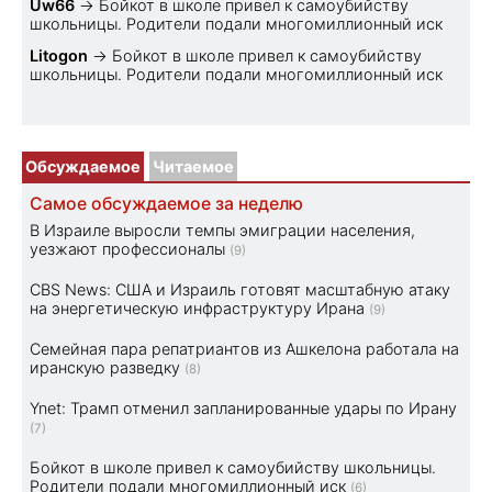
Uw66
→
Бойкот в школе привел к самоубийству
школьницы. Родители подали многомиллионный иск
Litogon
→
Бойкот в школе привел к самоубийству
школьницы. Родители подали многомиллионный иск
Обсуждаемое
Читаемое
Самое обсуждаемое за неделю
В Израиле выросли темпы эмиграции населения,
уезжают профессионалы
(9)
CBS News: США и Израиль готовят масштабную атаку
на энергетическую инфраструктуру Ирана
(9)
Семейная пара репатриантов из Ашкелона работала на
иранскую разведку
(8)
Ynet: Трамп отменил запланированные удары по Ирану
(7)
Бойкот в школе привел к самоубийству школьницы.
Родители подали многомиллионный иск
(6)