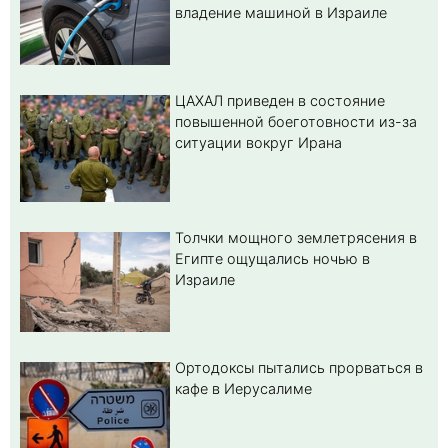
владение машиной в Израиле
ЦАХАЛ приведен в состояние
повышенной боеготовности из-за
ситуации вокруг Ирана
Толчки мощного землетрясения в
Египте ощущались ночью в
Израиле
Ортодоксы пытались прорваться в
кафе в Иерусалиме