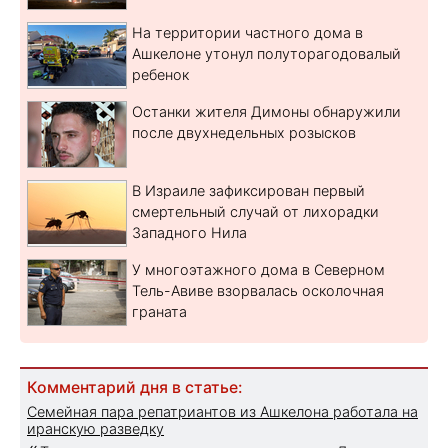
На территории частного дома в
Ашкелоне утонул полуторагодовалый
ребенок
Останки жителя Димоны обнаружили
после двухнедельных розысков
В Израиле зафиксирован первый
смертельный случай от лихорадки
Западного Нила
У многоэтажного дома в Северном
Тель-Авиве взорвалась осколочная
граната
Комментарий дня в статье:
Семейная пара репатриантов из Ашкелона работала на
иранскую разведку