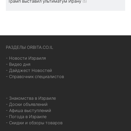
Трамп выставил ультиматум Ирану
(5)
РАЗДЕЛЫ ORBITA.CO.IL
- Новости Израиля
- Видео дня
- Дайджест Новостей
- Справочник специалистов
- Знакомства в Израиле
- Доски объявлений
- Афиша выступлений
- Погода в Израиле
- Скидки и обзоры товаров