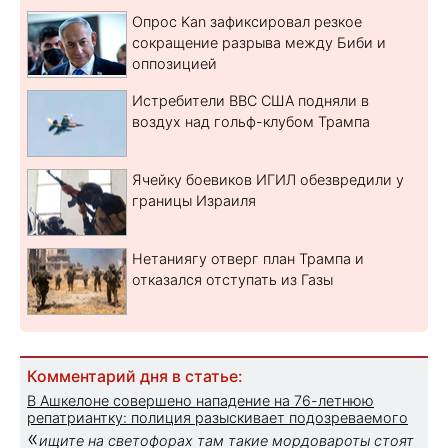
Опрос Kan зафиксировал резкое
сокращение разрыва между Биби и
оппозицией
Истребители ВВС США подняли в
воздух над гольф-клубом Трампа
Ячейку боевиков ИГИЛ обезвредили у
границы Израиля
Нетаниягу отверг план Трампа и
отказался отступать из Газы
Комментарий дня в статье:
В Ашкелоне совершено нападение на 76-летнюю
репатриантку: полиция разыскивает подозреваемого
«
ищите на светофорах там такие мордовароты стоят