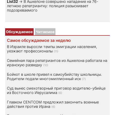
List32
→
В Ашкелоне совершено нападение на 76-
летнюю репатриантку: полиция разыскивает
подозреваемого
Обсуждаемое
Читаемое
Самое обсуждаемое за неделю
В Израиле выросли темпы эмиграции населения,
уезжают профессионалы
(11)
Семейная пара репатриантов из Ашкелона работала на
иранскую разведку
(10)
Бойкот в школе привел к самоубийству школьницы.
Родители подали многомиллионный иск
(7)
Суд вынес смехотворный приговор водителю-убийце
из Восточного Иерусалима
(6)
Главком CENTCOM предложил закончить военные
действия против Ирана
(6)