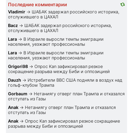
Последние комментарии
Vladimir
→
ШАБАК задержал российского историка,
отслужившего в ЦАХАЛ
Bacz
→
ШАБАК задержал российского историка,
отслужившего в ЦАХАЛ
Lara
→
В Израиле выросли темпы эмиграции
населения, уезжают профессионалы
Lara
→
В Израиле выросли темпы эмиграции
населения, уезжают профессионалы
Grigori98
→
Опрос Kan зафиксировал резкое
сокращение разрыва между Биби и оппозицией
Dauzh
→
Истребители ВВС США подняли в воздух над
гольф-клубом Трампа
Gorbaum
→
Нетаниягу отверг план Трампа и отказался
отступать из Газы
Anak
→
Нетаниягу отверг план Трампа и отказался
отступать из Газы
Anak
→
Опрос Kan зафиксировал резкое сокращение
разрыва между Биби и оппозицией